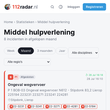
112
radar
.nl
Inloggen
Registreren
Home
›
Statistieken
›
Middel hulpverlening
Middel hulpverlening
8 incidenten in afgelopen maand
Week
Maand
3 maanden
Jaar
↺ 28 Jul 16:18
B
P1
Afgesloten
28 Jul 16:10
Ongeval wegvervoer
P 1 BOB-03 Ongeval wegvervoer N612 - Stipdonk 83,2 Lierop
225194 223231 223271 223241 224281
Stipdonk, Lierop
22-3231
22-3241
22-3271
22-4281
22-5194
B
B
B
B
B