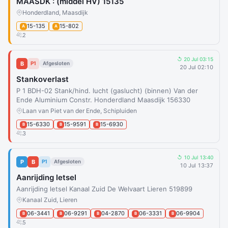
MAASDK : (middel HV) 15135
Honderdland, Maasdijk
15-135
15-802
A
A
2
↺ 20 Jul 03:15
B
P1
Afgesloten
20 Jul 02:10
Stankoverlast
P 1 BDH-02 Stank/hind. lucht (gaslucht) (binnen) Van der
Ende Aluminium Constr. Honderdland Maasdijk 156330
Laan van Piet van der Ende, Schipluiden
15-6330
15-9591
15-6930
B
B
B
3
↺ 10 Jul 13:40
P
B
P1
Afgesloten
10 Jul 13:37
Aanrijding letsel
Aanrijding letsel Kanaal Zuid De Welvaart Lieren 519899
Kanaal Zuid, Lieren
06-3441
06-9291
04-2870
06-3331
06-9904
B
B
B
B
B
5