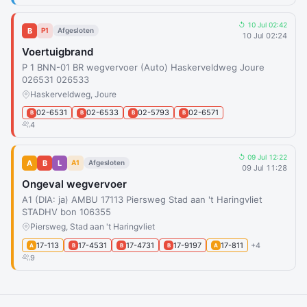
↺ 10 Jul 02:42
B
P1
Afgesloten
10 Jul 02:24
Voertuigbrand
P 1 BNN-01 BR wegvervoer (Auto) Haskerveldweg Joure
026531 026533
Haskerveldweg, Joure
02-6531
02-6533
02-5793
02-6571
B
B
B
B
4
↺ 09 Jul 12:22
A
B
L
A1
Afgesloten
09 Jul 11:28
Ongeval wegvervoer
A1 (DIA: ja) AMBU 17113 Piersweg Stad aan 't Haringvliet
STADHV bon 106355
Piersweg, Stad aan 't Haringvliet
17-113
17-4531
17-4731
17-9197
17-811
+4
A
B
B
B
A
9