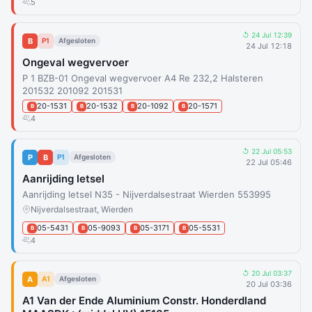
5
↺ 24 Jul 12:39
B
P1
Afgesloten
24 Jul 12:18
Ongeval wegvervoer
P 1 BZB-01 Ongeval wegvervoer A4 Re 232,2 Halsteren
201532 201092 201531
20-1531
20-1532
20-1092
20-1571
B
B
B
B
4
↺ 22 Jul 05:53
P
B
P1
Afgesloten
22 Jul 05:46
Aanrijding letsel
Aanrijding letsel N35 - Nijverdalsestraat Wierden 553995
Nijverdalsestraat, Wierden
05-5431
05-9093
05-3171
05-5531
B
B
B
B
4
↺ 20 Jul 03:37
A
A1
Afgesloten
20 Jul 03:36
A1 Van der Ende Aluminium Constr. Honderdland