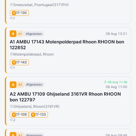
Sneeuwbal, Poortugaal
(3171PH)
17-130
A
1
A
08 Aug 13:21
A1
Afgesloten
A1 AMBU 17143 Molenpolderpad Rhoon RHOON bon
122852
Molenpolderpad, Rhoon
17-143
A
1
↺ 08 Aug 11:36
A
A2
Afgesloten
08 Aug 11:00
A2 AMBU 17109 Ghijseland 3161VR Rhoon RHOON
bon 122797
Ghijseland, Rhoon
(3161VR)
17-109
17-133
A
A
2
A
08 Aug 09:46
A2
Afgesloten