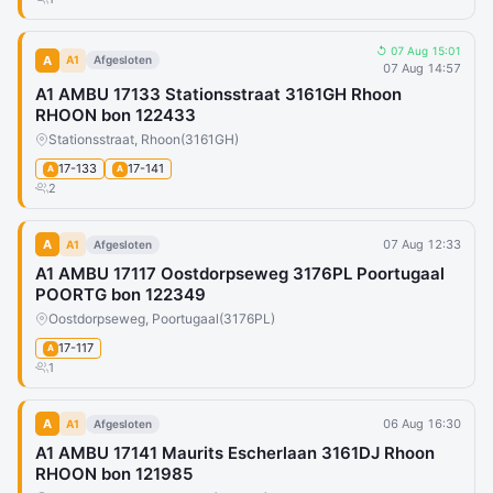
↺ 07 Aug 15:01
A
A1
Afgesloten
07 Aug 14:57
A1 AMBU 17133 Stationsstraat 3161GH Rhoon
RHOON bon 122433
Stationsstraat, Rhoon
(3161GH)
17-133
17-141
A
A
2
A
07 Aug 12:33
A1
Afgesloten
A1 AMBU 17117 Oostdorpseweg 3176PL Poortugaal
POORTG bon 122349
Oostdorpseweg, Poortugaal
(3176PL)
17-117
A
1
A
06 Aug 16:30
A1
Afgesloten
A1 AMBU 17141 Maurits Escherlaan 3161DJ Rhoon
RHOON bon 121985