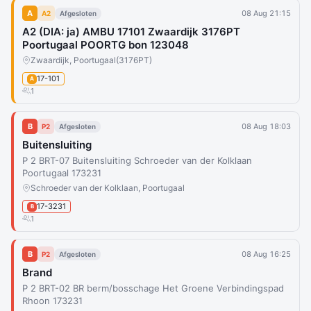
A
08 Aug 21:15
A2
Afgesloten
A2 (DIA: ja) AMBU 17101 Zwaardijk 3176PT
Poortugaal POORTG bon 123048
Zwaardijk, Poortugaal
(3176PT)
17-101
A
1
B
08 Aug 18:03
P2
Afgesloten
Buitensluiting
P 2 BRT-07 Buitensluiting Schroeder van der Kolklaan
Poortugaal 173231
Schroeder van der Kolklaan, Poortugaal
17-3231
B
1
B
08 Aug 16:25
P2
Afgesloten
Brand
P 2 BRT-02 BR berm/bosschage Het Groene Verbindingspad
Rhoon 173231