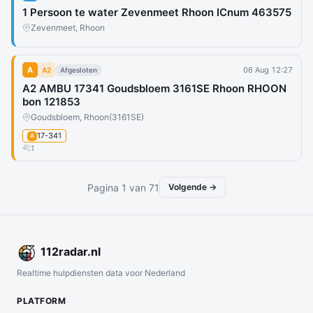
1 Persoon te water Zevenmeet Rhoon ICnum 463575
Zevenmeet, Rhoon
A
06 Aug 12:27
A2
Afgesloten
A2 AMBU 17341 Goudsbloem 3161SE Rhoon RHOON
bon 121853
Goudsbloem, Rhoon
(3161SE)
17-341
A
1
Pagina 1 van 71
Volgende →
112
radar
.nl
Realtime hulpdiensten data voor Nederland
PLATFORM