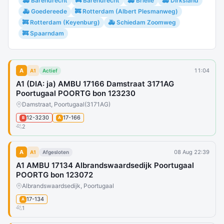
🚑 Barendrecht
🚒 Barendrecht
🚑 Brielle
🚑 Dirksland
🚑 Goedereede
🚒 Rotterdam (Albert Plesmanweg)
🚒 Rotterdam (Keyenburg)
🚑 Schiedam Zoomweg
🚒 Spaarndam
A
11:04
A1
Actief
A1 (DIA: ja) AMBU 17166 Damstraat 3171AG
Poortugaal POORTG bon 123230
Damstraat, Poortugaal
(3171AG)
12-3230
17-166
B
A
2
A
08 Aug 22:39
A1
Afgesloten
A1 AMBU 17134 Albrandswaardsedijk Poortugaal
POORTG bon 123072
Albrandswaardsedijk, Poortugaal
17-134
A
1