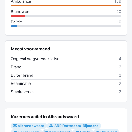
Ambulance
159
Brandweer
20
Politie
10
Meest voorkomend
Ongeval wegvervoer letsel
4
Brand
3
Buitenbrand
3
Reanimatie
2
Stankoverlast
2
Kazernes actief in Albrandswaard
🚒 Albrandswaard
🚑 ARR Rotterdam-Rijnmond