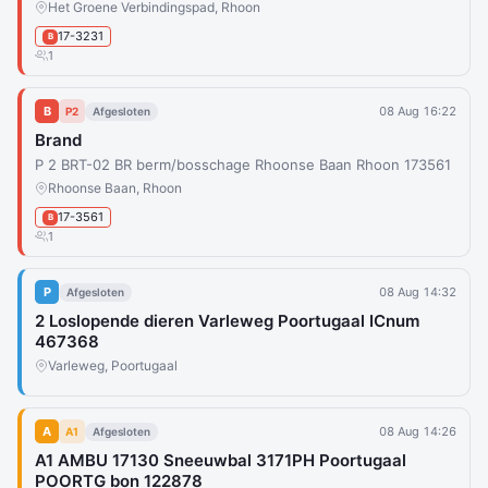
Het Groene Verbindingspad, Rhoon
17-3231
B
1
B
08 Aug 16:22
P2
Afgesloten
Brand
P 2 BRT-02 BR berm/bosschage Rhoonse Baan Rhoon 173561
Rhoonse Baan, Rhoon
17-3561
B
1
P
08 Aug 14:32
Afgesloten
2 Loslopende dieren Varleweg Poortugaal ICnum
467368
Varleweg, Poortugaal
A
08 Aug 14:26
A1
Afgesloten
A1 AMBU 17130 Sneeuwbal 3171PH Poortugaal
POORTG bon 122878