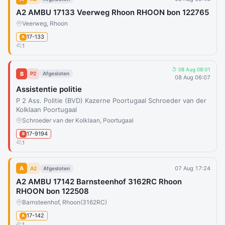
A2 AMBU 17133 Veerweg Rhoon RHOON bon 122765
Veerweg, Rhoon
17-133
A
1
↺ 08 Aug 08:01
B
P2
Afgesloten
08 Aug 06:07
Assistentie politie
P 2 Ass. Politie (BVD) Kazerne Poortugaal Schroeder van der
Kolklaan Poortugaal
Schroeder van der Kolklaan, Poortugaal
17-9194
B
1
A
07 Aug 17:24
A2
Afgesloten
A2 AMBU 17142 Barnsteenhof 3162RC Rhoon
RHOON bon 122508
Barnsteenhof, Rhoon
(3162RC)
17-142
A
1