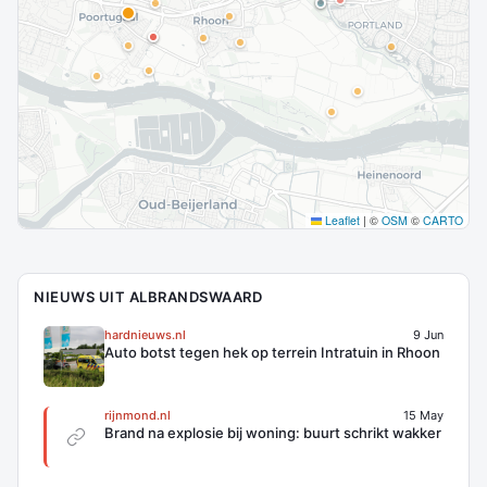
Leaflet
|
©
OSM
©
CARTO
NIEUWS UIT ALBRANDSWAARD
hardnieuws.nl
9 Jun
Auto botst tegen hek op terrein Intratuin in Rhoon
rijnmond.nl
15 May
Brand na explosie bij woning: buurt schrikt wakker