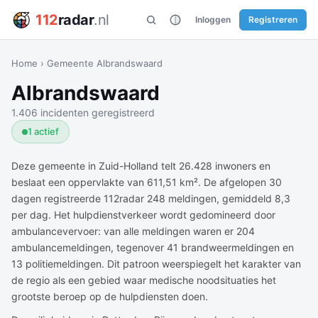
112
radar
.nl
Inloggen
Registreren
Home
›
Gemeente Albrandswaard
Albrandswaard
1.406 incidenten geregistreerd
1 actief
Deze gemeente in Zuid-Holland telt 26.428 inwoners en
beslaat een oppervlakte van 611,51 km². De afgelopen 30
dagen registreerde 112radar 248 meldingen, gemiddeld 8,3
per dag. Het hulpdienstverkeer wordt gedomineerd door
ambulancevervoer: van alle meldingen waren er 204
ambulancemeldingen, tegenover 41 brandweermeldingen en
13 politiemeldingen. Dit patroon weerspiegelt het karakter van
de regio als een gebied waar medische noodsituaties het
grootste beroep op de hulpdiensten doen.