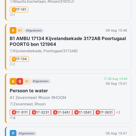
Maurits Escherlaan, Rhoon
(3161DJ)
17-141
A
1
A
06 Aug 15:46
B1
Afgesloten
B1 AMBU 17134 Kijvelandsekade 3172AB Poortugaal
POORTG bon 121964
Kijvelandsekade, Poortugaal
(3172AB)
17-134
A
1
↺ 06 Aug 15:43
A
B
A1
Afgesloten
06 Aug 15:41
Persoon te water
A1 Zevenmeet Rhoon RHOON
Zevenmeet, Rhoon
17-3111
17-3231
17-3451
17-3561
17-3631
+3
B
B
B
B
B
8
P
06 Aug 15:41
Afgesloten