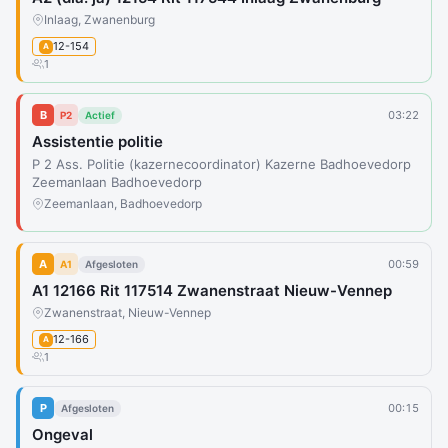
Inlaag, Zwanenburg
12-154
A
1
B
03:22
P2
Actief
Assistentie politie
P 2 Ass. Politie (kazernecoordinator) Kazerne Badhoevedorp
Zeemanlaan Badhoevedorp
Zeemanlaan, Badhoevedorp
A
00:59
A1
Afgesloten
A1 12166 Rit 117514 Zwanenstraat Nieuw-Vennep
Zwanenstraat, Nieuw-Vennep
12-166
A
1
P
00:15
Afgesloten
Ongeval