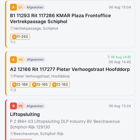
A
06 Aug 15:04
B1
Afgesloten
B1 11293 Rit 117286 KMAR Plaza Frontoffice
Vertrekpassage Schiphol
Vertrekpassage, Schiphol
11-293
A
1
↺ 06 Aug 14:45
A
A2
Afgesloten
06 Aug 14:40
A2 12166 Rit 117277 Pieter Verhoogstraat Hoofddorp
Pieter Verhoogstraat, Hoofddorp
12-166
12-165
12-163
A
A
A
3
B
06 Aug 13:24
P2
Afgesloten
Liftopsluiting
P 2 BNH-03 Liftopsluiting DLP Industry BV Beechavenue
Schiphol-Rijk 129130
Beechavenue, Schiphol-Rijk