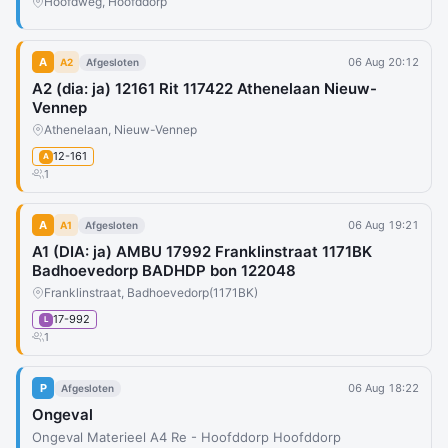
Hoofdweg, Hoofddorp
A
06 Aug 20:12
A2
Afgesloten
A2 (dia: ja) 12161 Rit 117422 Athenelaan Nieuw-
Vennep
Athenelaan, Nieuw-Vennep
12-161
A
1
A
06 Aug 19:21
A1
Afgesloten
A1 (DIA: ja) AMBU 17992 Franklinstraat 1171BK
Badhoevedorp BADHDP bon 122048
Franklinstraat, Badhoevedorp
(1171BK)
17-992
L
1
P
06 Aug 18:22
Afgesloten
Ongeval
Ongeval Materieel A4 Re - Hoofddorp Hoofddorp