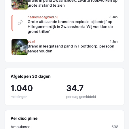
Brand in pand Zwaanshoek, zwarte rookwolken op
grote afstand te zien
haarlemsdagblad.nl
8 Jun
Grote uitslaande brand na explosie bij bedrijf op
Hillegommerdijk in Zwaanshoek: ’Wij voelden de
grond trillen’
ad.nl
1 Jun
Brand in leegstaand pand in Hoofddorp, persoon
aangehouden
Afgelopen 30 dagen
1.040
34.7
meldingen
per dag gemiddeld
Per discipline
Ambulance
698