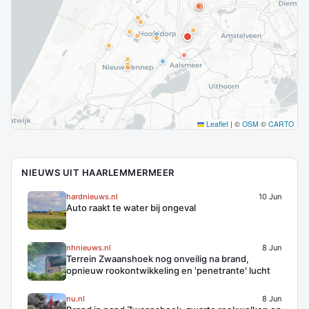
Leaflet
|
©
OSM
©
CARTO
NIEUWS UIT HAARLEMMERMEER
hardnieuws.nl
10 Jun
Auto raakt te water bij ongeval
nhnieuws.nl
8 Jun
Terrein Zwaanshoek nog onveilig na brand,
opnieuw rookontwikkeling en 'penetrante' lucht
nu.nl
8 Jun