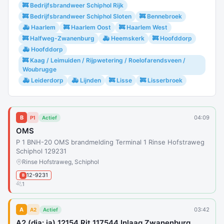
🚒 Bedrijfsbrandweer Schiphol Rijk
🚒 Bedrijfsbrandweer Schiphol Sloten
🚒 Bennebroek
🚑 Haarlem
🚒 Haarlem Oost
🚒 Haarlem West
🚒 Halfweg-Zwanenburg
🚑 Heemskerk
🚒 Hoofddorp
🚑 Hoofddorp
🚒 Kaag / Leimuiden / Rijpwetering / Roelofarendsveen /
Woubrugge
🚑 Leiderdorp
🚑 Lijnden
🚒 Lisse
🚒 Lisserbroek
B
04:09
P1
Actief
OMS
P 1 BNH-20 OMS brandmelding Terminal 1 Rinse Hofstraweg
Schiphol 129231
Rinse Hofstraweg, Schiphol
12-9231
B
1
A
03:42
A2
Actief
A2 (dia: ja) 12154 Rit 117544 Inlaag Zwanenburg