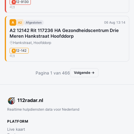
12-9130
B
1
A
06 Aug 13:14
A2
Afgesloten
A2 12142 Rit 117236 HA Gezondheidscentrum Drie
Meren Hankstraat Hoofddorp
Hankstraat, Hoofddorp
12-142
A
1
Pagina 1 van 466
Volgende →
112
radar
.nl
Realtime hulpdiensten data voor Nederland
PLATFORM
Live kaart