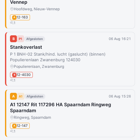
Vennep
Hoofdweg, Nieuw-Vennep
12-163
A
1
B
06 Aug 16:21
P1
Afgesloten
Stankoverlast
P 1 BNH-02 Stank/hind. lucht (gaslucht) (binnen)
Populierenlaan Zwanenburg 124030
Populierenlaan, Zwanenburg
12-4030
B
1
A
06 Aug 15:26
A1
Afgesloten
A1 12147 Rit 117296 HA Spaarndam Ringweg
Spaarndam
Ringweg, Spaarndam
12-147
A
1