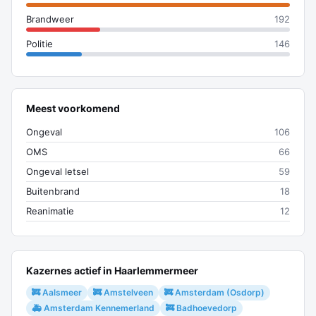
Brandweer
192
Politie
146
Meest voorkomend
Ongeval
106
OMS
66
Ongeval letsel
59
Buitenbrand
18
Reanimatie
12
Kazernes actief in Haarlemmermeer
🚒 Aalsmeer
🚒 Amstelveen
🚒 Amsterdam (Osdorp)
🚑 Amsterdam Kennemerland
🚒 Badhoevedorp