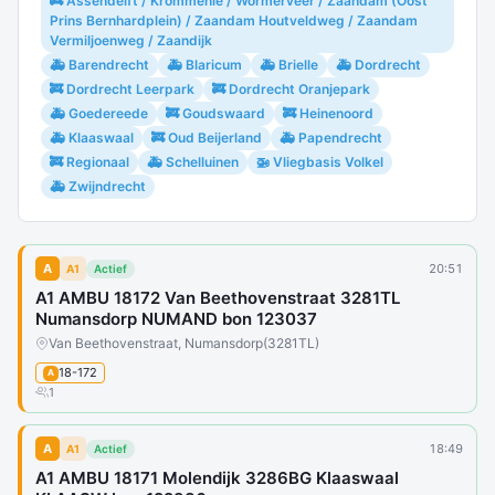
🚒 Assendelft / Krommenie / Wormerveer / Zaandam (Oost
Prins Bernhardplein) / Zaandam Houtveldweg / Zaandam
Vermiljoenweg / Zaandijk
🚑 Barendrecht
🚑 Blaricum
🚑 Brielle
🚑 Dordrecht
🚒 Dordrecht Leerpark
🚒 Dordrecht Oranjepark
🚑 Goedereede
🚒 Goudswaard
🚒 Heinenoord
🚑 Klaaswaal
🚒 Oud Beijerland
🚑 Papendrecht
🚒 Regionaal
🚑 Schelluinen
🚁 Vliegbasis Volkel
🚑 Zwijndrecht
A
20:51
A1
Actief
A1 AMBU 18172 Van Beethovenstraat 3281TL
Numansdorp NUMAND bon 123037
Van Beethovenstraat, Numansdorp
(3281TL)
18-172
A
1
A
18:49
A1
Actief
A1 AMBU 18171 Molendijk 3286BG Klaaswaal