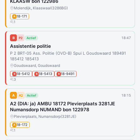
KLAASW bon 122986
Molendijk, Klaaswaal
(3286BG)
18-171
A
1
B
18:47
P2
Actief
Assistentie politie
P 2 BRT-05 Ass. Politie (OVD-B) Spui L Goudswaard 189491
185412 185413
Goudswaard, Goudswaard
18-5412
18-5413
18-9491
B
B
B
3
A
18:15
A2
Actief
A2 (DIA: ja) AMBU 18172 Plevierplaats 3281JE
Numansdorp NUMAND bon 122978
Plevierplaats, Numansdorp
(3281JE)
18-172
A
1