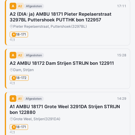
A
17:11
A2
Afgesloten
A2 (DIA: ja) AMBU 18171 Pieter Repelaerstraat
3297BL Puttershoek PUTTHK bon 122957
Pieter Repelaerstraat, Puttershoek
(3297BL)
18-171
A
1
A
15:28
A2
Afgesloten
A2 AMBU 18172 Dam Strijen STRIJN bon 122911
Dam, Strijen
18-172
A
1
A
14:29
A1
Afgesloten
A1 AMBU 18171 Grote Weel 3291DA Strijen STRIJN
bon 122880
Grote Weel, Strijen
(3291DA)
18-171
A
1