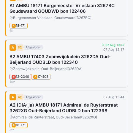
A1 AMBU 18171 Burgemeester Vrieslaan 3267BC
Goudswaard GOUDWD bon 122406
Burgemeester Vrieslaan, Goudswaard
(3267BC)
18-171
A
1
↺ 07 Aug 13:47
A
B2
Afgesloten
07 Aug 12:17
B2 AMBU 17403 Zoomwijckplein 3262DA Oud-
Beijerland OUDBLD bon 122340
Zoomwijckplein, Oud-Beijerland
(3262DA)
12-2340
17-403
B
A
2
A
07 Aug 13:44
A2
Afgesloten
A2 (DIA: ja) AMBU 18171 Admiraal de Ruyterstraat
3262XG Oud-Beijerland OUDBLD bon 122398
Admiraal de Ruyterstraat, Oud-Beijerland
(3262XG)
18-171
A
1