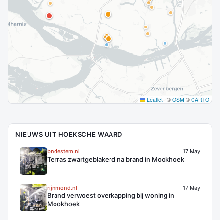
Leaflet
|
©
OSM
©
CARTO
NIEUWS UIT HOEKSCHE WAARD
bndestem.nl
17 May
Terras zwartgeblakerd na brand in Mookhoek
rijnmond.nl
17 May
Brand verwoest overkapping bij woning in
Mookhoek