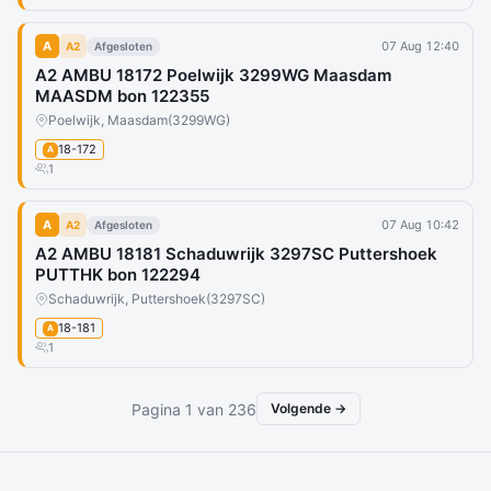
A
07 Aug 12:40
A2
Afgesloten
A2 AMBU 18172 Poelwijk 3299WG Maasdam
MAASDM bon 122355
Poelwijk, Maasdam
(3299WG)
18-172
A
1
A
07 Aug 10:42
A2
Afgesloten
A2 AMBU 18181 Schaduwrijk 3297SC Puttershoek
PUTTHK bon 122294
Schaduwrijk, Puttershoek
(3297SC)
18-181
A
1
Pagina 1 van 236
Volgende →