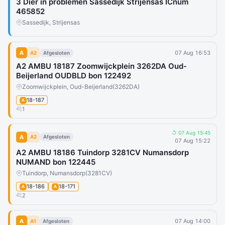
3 Dier in problemen Sassedijk Strijensas ICnum
465852
Sassedijk, Strijensas
A
07 Aug 16:53
A2
Afgesloten
A2 AMBU 18187 Zoomwijckplein 3262DA Oud-
Beijerland OUDBLD bon 122492
Zoomwijckplein, Oud-Beijerland
(3262DA)
18-187
A
1
↺ 07 Aug 15:45
A
A2
Afgesloten
07 Aug 15:22
A2 AMBU 18186 Tuindorp 3281CV Numansdorp
NUMAND bon 122445
Tuindorp, Numansdorp
(3281CV)
18-186
18-171
A
A
2
A
07 Aug 14:00
A1
Afgesloten