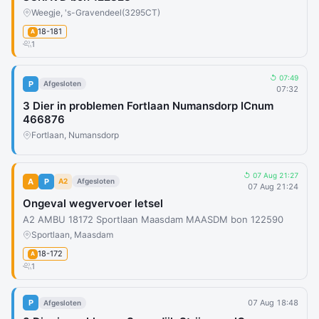
Weegje, 's-Gravendeel
(3295CT)
18-181
A
1
↺ 07:49
P
Afgesloten
07:32
3 Dier in problemen Fortlaan Numansdorp ICnum
466876
Fortlaan, Numansdorp
↺ 07 Aug 21:27
A
P
A2
Afgesloten
07 Aug 21:24
Ongeval wegvervoer letsel
A2 AMBU 18172 Sportlaan Maasdam MAASDM bon 122590
Sportlaan, Maasdam
18-172
A
1
P
07 Aug 18:48
Afgesloten