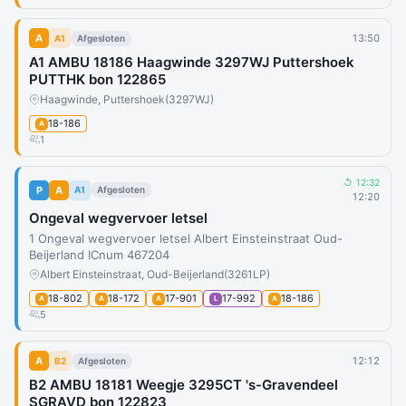
A
13:50
A1
Afgesloten
A1 AMBU 18186 Haagwinde 3297WJ Puttershoek
PUTTHK bon 122865
Haagwinde, Puttershoek
(3297WJ)
18-186
A
1
↺ 12:32
P
A
A1
Afgesloten
12:20
Ongeval wegvervoer letsel
1 Ongeval wegvervoer letsel Albert Einsteinstraat Oud-
Beijerland ICnum 467204
Albert Einsteinstraat, Oud-Beijerland
(3261LP)
18-802
18-172
17-901
17-992
18-186
A
A
A
L
A
5
A
12:12
B2
Afgesloten
B2 AMBU 18181 Weegje 3295CT 's-Gravendeel
SGRAVD bon 122823