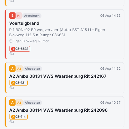
1
B
06 Aug 14:33
P1
Afgesloten
Voertuigbrand
P 1 BON-02 BR wegvervoer (Auto) BST A15 Li - Eigen
Blokweg 112,5 n Rumpt 086631
Eigen Blokweg, Rumpt
08-6631
B
1
A
06 Aug 11:32
A2
Afgesloten
A2 Ambu 08131 VWS Waardenburg Rit 242167
08-131
A
1
A
06 Aug 10:37
A2
Afgesloten
A2 Ambu 08114 VWS Waardenburg Rit 242096
08-114
A
1