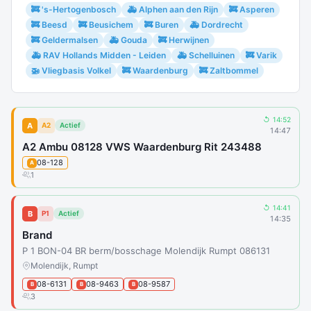
🚒 's-Hertogenbosch
🚑 Alphen aan den Rijn
🚒 Asperen
🚒 Beesd
🚒 Beusichem
🚒 Buren
🚑 Dordrecht
🚒 Geldermalsen
🚑 Gouda
🚒 Herwijnen
🚑 RAV Hollands Midden - Leiden
🚑 Schelluinen
🚒 Varik
🚁 Vliegbasis Volkel
🚒 Waardenburg
🚒 Zaltbommel
↺ 14:52
A
A2
Actief
14:47
A2 Ambu 08128 VWS Waardenburg Rit 243488
08-128
A
1
↺ 14:41
B
P1
Actief
14:35
Brand
P 1 BON-04 BR berm/bosschage Molendijk Rumpt 086131
Molendijk, Rumpt
08-6131
08-9463
08-9587
B
B
B
3