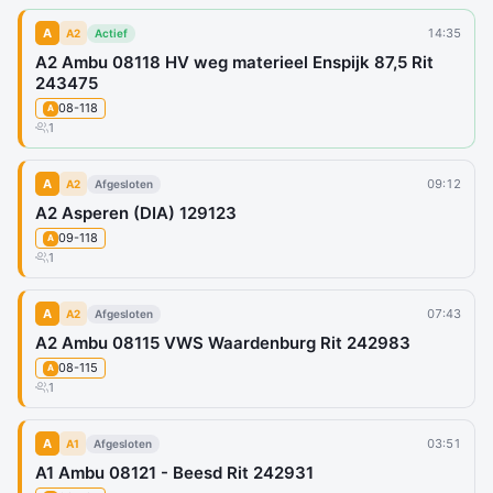
A
14:35
A2
Actief
A2 Ambu 08118 HV weg materieel Enspijk 87,5 Rit
243475
08-118
A
1
A
09:12
A2
Afgesloten
A2 Asperen (DIA) 129123
09-118
A
1
A
07:43
A2
Afgesloten
A2 Ambu 08115 VWS Waardenburg Rit 242983
08-115
A
1
A
03:51
A1
Afgesloten
A1 Ambu 08121 - Beesd Rit 242931