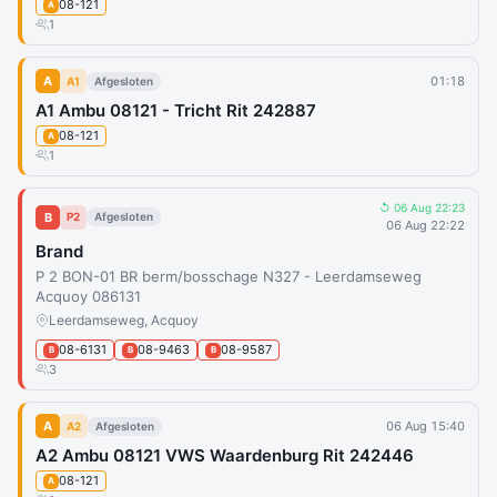
08-121
A
1
A
01:18
A1
Afgesloten
A1 Ambu 08121 - Tricht Rit 242887
08-121
A
1
↺ 06 Aug 22:23
B
P2
Afgesloten
06 Aug 22:22
Brand
P 2 BON-01 BR berm/bosschage N327 - Leerdamseweg
Acquoy 086131
Leerdamseweg, Acquoy
08-6131
08-9463
08-9587
B
B
B
3
A
06 Aug 15:40
A2
Afgesloten
A2 Ambu 08121 VWS Waardenburg Rit 242446
08-121
A