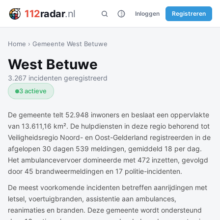
112
radar
.nl
Inloggen
Registreren
Home
›
Gemeente West Betuwe
West Betuwe
3.267 incidenten geregistreerd
3 actieve
De gemeente telt 52.948 inwoners en beslaat een oppervlakte
van 13.611,16 km². De hulpdiensten in deze regio behorend tot
Veiligheidsregio Noord- en Oost-Gelderland registreerden in de
afgelopen 30 dagen 539 meldingen, gemiddeld 18 per dag.
Het ambulancevervoer domineerde met 472 inzetten, gevolgd
door 45 brandweermeldingen en 17 politie-incidenten.
De meest voorkomende incidenten betreffen aanrijdingen met
letsel, voertuigbranden, assistentie aan ambulances,
reanimaties en branden. Deze gemeente wordt ondersteund