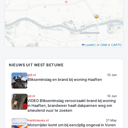
Leaflet
|
©
OSM
©
CARTO
NIEUWS UIT WEST BETUWE
gld.nl
10 Jun
Blikseminslag en brand bij woning Haaften
bd.nl
10 Jun
VIDEO Blikseminslag veroorzaakt brand bij woning
in Haaften, brandweer haalt dakpannen weg om
smeulend vuur te zoeken
hardnieuws.nl
21 May
Motorrijder komt om bij eenzijdig ongeval in Vuren