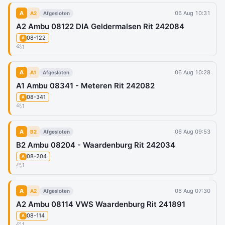
A
06 Aug 10:31
A2
Afgesloten
A2 Ambu 08122 DIA Geldermalsen Rit 242084
08-122
A
1
A
06 Aug 10:28
A1
Afgesloten
A1 Ambu 08341 - Meteren Rit 242082
08-341
A
1
A
06 Aug 09:53
B2
Afgesloten
B2 Ambu 08204 - Waardenburg Rit 242034
08-204
A
1
A
06 Aug 07:30
A2
Afgesloten
A2 Ambu 08114 VWS Waardenburg Rit 241891
08-114
A
1