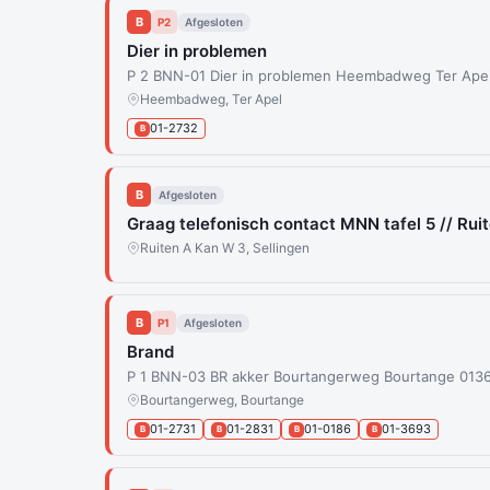
B
P2
Afgesloten
Dier in problemen
P 2 BNN-01 Dier in problemen Heembadweg Ter Ape
Heembadweg, Ter Apel
01-2732
B
B
Afgesloten
Graag telefonisch contact MNN tafel 5 // Rui
Ruiten A Kan W 3, Sellingen
B
P1
Afgesloten
Brand
P 1 BNN-03 BR akker Bourtangerweg Bourtange 013
Bourtangerweg, Bourtange
01-2731
01-2831
01-0186
01-3693
B
B
B
B