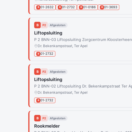
01-2632
01-2732
01-0186
01-3693
B
B
B
B
B
P2
Afgesloten
Liftopsluiting
P 2 BNN-03 Liftopsluiting Zorgcentrum Kloosterheer
Dr. Bekenkampstraat, Ter Apel
01-2732
B
B
P2
Afgesloten
Liftopsluiting
P 2 BNN-02 Liftopsluiting Dr. Bekenkampstraat Ter A
Dr. Bekenkampstraat, Ter Apel
01-2732
B
B
P2
Afgesloten
Rookmelder