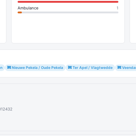
Ambulance
1
en
🚒 Nieuwe Pekela / Oude Pekela
🚒 Ter Apel / Vlagtwedde
🚒 Veend
012432