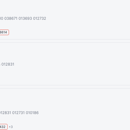
10 038671 013693 012732
8614
m 012831
012831 012731 010186
432
+3