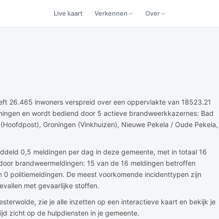
Live kaart
Verkennen
Over
ft 26.465 inwoners verspreid over een oppervlakte van 18523.21
roningen en wordt bediend door 5 actieve brandweerkkazernes: Bad
(Hoofdpost), Groningen (Vinkhuizen), Nieuwe Pekela / Oude Pekela,
ddeld 0,5 meldingen per dag in deze gemeente, met in totaal 16
 door brandweermeldingen: 15 van de 16 meldingen betroffen
 0 politiemeldingen. De meest voorkomende incidenttypen zijn
vallen met gevaarlijke stoffen.
erwolde, zie je alle inzetten op een interactieve kaart en bekijk je
ltijd zicht op de hulpdiensten in je gemeente.