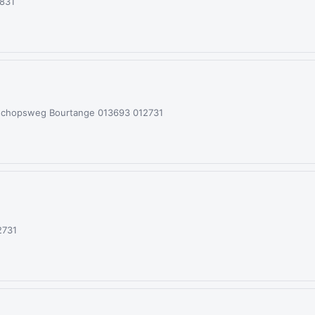
831
isschopsweg Bourtange 013693 012731
2731