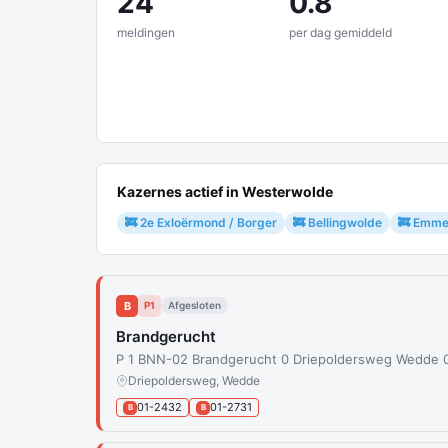
24
0.8
meldingen
per dag gemiddeld
Kazernes actief in Westerwolde
🚒 2e Exloërmond / Borger
🚒 Bellingwolde
🚒 Emm
B
P1
Afgesloten
Brandgerucht
P 1 BNN-02 Brandgerucht 0 Driepoldersweg Wedde 
Driepoldersweg, Wedde
01-2432
01-2731
B
B