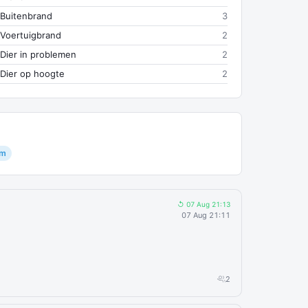
Buitenbrand
3
Voertuigbrand
2
Dier in problemen
2
Dier op hoogte
2
am
↺ 07 Aug 21:13
07 Aug 21:11
2