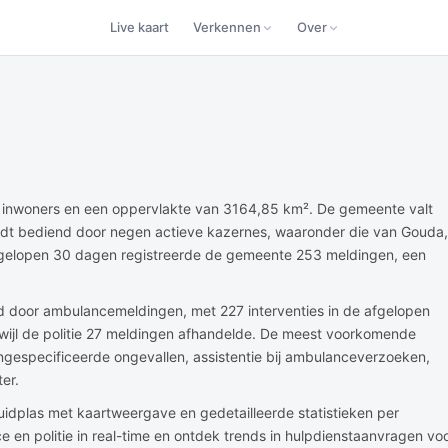
Live kaart
Verkennen
Over
3 inwoners en een oppervlakte van 3164,85 km². De gemeente valt
rdt bediend door negen actieve kazernes, waaronder die van Gouda,
 afgelopen 30 dagen registreerde de gemeente 253 meldingen, een
d door ambulancemeldingen, met 227 interventies in de afgelopen
ijl de politie 27 meldingen afhandelde. De meest voorkomende
ongespecificeerde ongevallen, assistentie bij ambulanceverzoeken,
er.
idplas met kaartweergave en gedetailleerde statistieken per
e en politie in real-time en ontdek trends in hulpdienstaanvragen vo