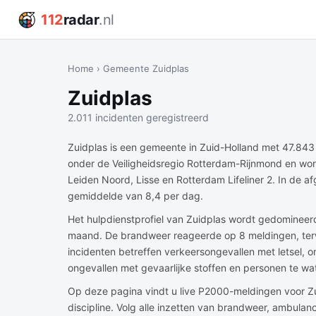
112
radar
.nl
Home
›
Gemeente Zuidplas
Zuidplas
2.011 incidenten geregistreerd
Zuidplas is een gemeente in Zuid-Holland met 47.84
onder de Veiligheidsregio Rotterdam-Rijnmond en wo
Leiden Noord, Lisse en Rotterdam Lifeliner 2. In de
gemiddelde van 8,4 per dag.
Het hulpdienstprofiel van Zuidplas wordt gedomineer
maand. De brandweer reageerde op 8 meldingen, terw
incidenten betreffen verkeersongevallen met letsel, 
ongevallen met gevaarlijke stoffen en personen te wat
Op deze pagina vindt u live P2000-meldingen voor Zu
discipline. Volg alle inzetten van brandweer, ambulanc