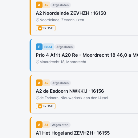
A
A2
Afgesloten
A2 Noordeinde ZEVHZH : 16150
Noordeinde, Zevenhuizen
16-150
A
P
Prio4
Afgesloten
Prio 4 Afrit A20 Re - Moordrecht 18 46,0 a
Moordrecht 18, Moordrecht
A
A2
Afgesloten
A2 de Esdoorn NWKKIJ : 16156
de Esdoorn, Nieuwerkerk aan den IJssel
16-156
A
A
A1
Afgesloten
A1 Het Hogeland ZEVHZH : 16155