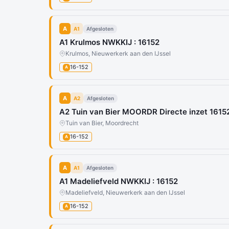
A
A1
Afgesloten
A1 Krulmos NWKKIJ : 16152
Krulmos, Nieuwerkerk aan den IJssel
16-152
A
A
A2
Afgesloten
A2 Tuin van Bier MOORDR Directe inzet 1615
Tuin van Bier, Moordrecht
16-152
A
A
A1
Afgesloten
A1 Madeliefveld NWKKIJ : 16152
Madeliefveld, Nieuwerkerk aan den IJssel
16-152
A