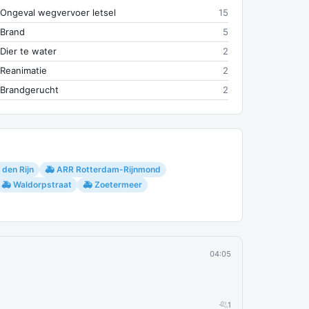
Ongeval wegvervoer letsel
15
Brand
5
Dier te water
2
Reanimatie
2
Brandgerucht
2
 den Rijn
🚑 ARR Rotterdam-Rijnmond
🚑 Waldorpstraat
🚑 Zoetermeer
04:05
1