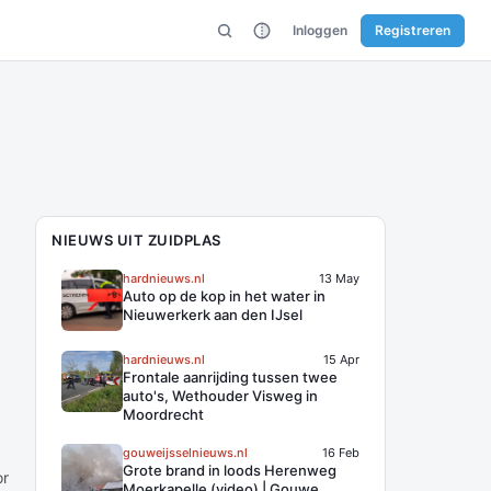
Inloggen
Registreren
NIEUWS UIT ZUIDPLAS
hardnieuws.nl
13 May
Auto op de kop in het water in
Nieuwerkerk aan den IJsel
hardnieuws.nl
15 Apr
Frontale aanrijding tussen twee
auto's, Wethouder Visweg in
Moordrecht
gouweijsselnieuws.nl
16 Feb
Grote brand in loods Herenweg
or
Moerkapelle (video) | Gouwe