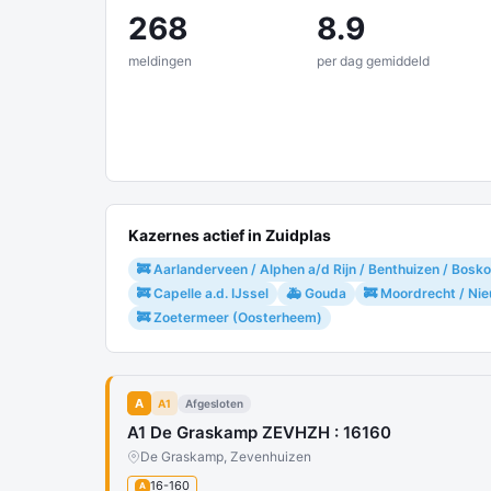
268
8.9
meldingen
per dag gemiddeld
Kazernes actief in Zuidplas
🚒 Aarlanderveen / Alphen a/d Rijn / Benthuizen / Bo
🚒 Capelle a.d. IJssel
🚑 Gouda
🚒 Moordrecht / Nie
🚒 Zoetermeer (Oosterheem)
A
A1
Afgesloten
A1 De Graskamp ZEVHZH : 16160
De Graskamp, Zevenhuizen
16-160
A