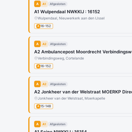
A
A1
Afgesloten
A1 Wulpendaal NWKKIJ : 16152
Wulpendaal, Nieuwerkerk aan den IJssel
16-152
A
A
A2
Afgesloten
A2 Ambulancepost Moordrecht Verbindings
Verbindingsweg, Cortelande
16-152
A
A
A2
Afgesloten
A2 Jonkheer van der Welstraat MOERKP Direc
Jonkheer van der Welstraat, Moerkapelle
15-148
A
A
A1
Afgesloten
A1 Seine NWKKIJ : 16154