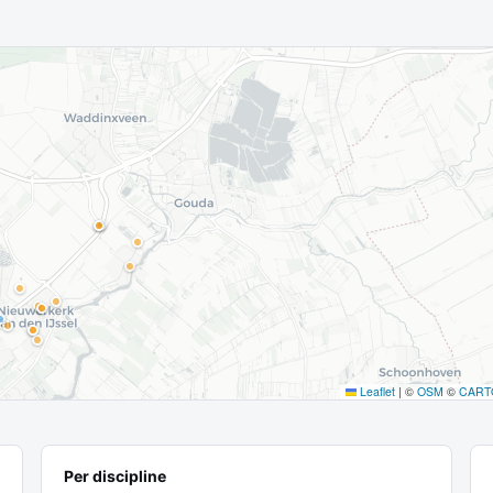
Leaflet
|
©
OSM
©
CART
Per discipline