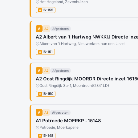
Het Hogeland, Zevenhuizen
16-155
A
A
A2
Afgesloten
A2 Albert van 't Hartweg NWKKIJ Directe inze
Albert van 't Hartweg, Nieuwerkerk aan den IJssel
16-151
A
A
A2
Afgesloten
A2 Oost Ringdijk MOORDR Directe inzet 1615
Oost Ringdijk 3a-1, Moordrecht
(2841LD)
16-150
A
A
A1
Afgesloten
A1 Potroede MOERKP : 15148
Potroede, Moerkapelle
15-148
A