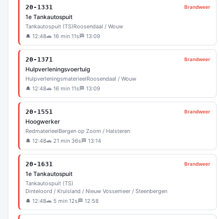
20-1331
Brandweer
1e Tankautospuit
Tankautospuit (TS)
Roosendaal / Wouw
🔔 12:48
🚗 16 min 11s
🏁 13:09
20-1371
Brandweer
Hulpverleningsvoertuig
Hulpverleningsmaterieel
Roosendaal / Wouw
🔔 12:48
🚗 16 min 11s
🏁 13:09
20-1551
Brandweer
Hoogwerker
Redmaterieel
Bergen op Zoom / Halsteren
🔔 12:48
🚗 21 min 36s
🏁 13:14
20-1631
Brandweer
1e Tankautospuit
Tankautospuit (TS)
Dinteloord / Kruisland / Nieuw Vossemeer / Steenbergen
🔔 12:48
🚗 5 min 12s
🏁 12:58