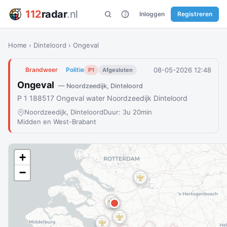
112
radar
.nl
Inloggen
Registreren
Home
›
Dinteloord
›
Ongeval
08-05-2026 12:48
Brandweer
Politie
P1
Afgesloten
Ongeval
— Noordzeedijk, Dinteloord
P 1 188517 Ongeval water Noordzeedijk Dinteloord
Noordzeedijk, Dinteloord
Duur: 3u 20min
Midden en West-Brabant
+
−