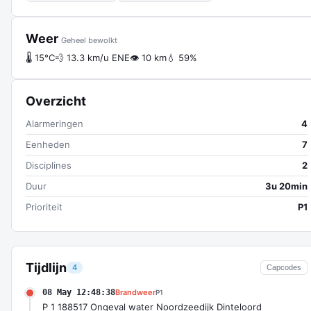
Weer
Geheel bewolkt
🌡 15°C
💨 13.3 km/u ENE
👁 10 km
💧 59%
Overzicht
Alarmeringen
4
Eenheden
7
Disciplines
2
Duur
3u 20min
Prioriteit
P1
Tijdlijn
4
Capcodes
08 May 12:48:38
Brandweer
P1
P 1 188517 Ongeval water Noordzeedijk Dinteloord