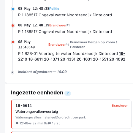
08 May 12:48:38
Politie
P 1 188517 Ongeval water Noordzeedijk Dinteloord
08 May 12:48:39
Brandweer
P1
P 1 188517 Ongeval water Noordzeedijk Dinteloord
08 May
Brandweer Bergen op Zoom /
Brandweer
P1
Halsteren
12:48:49
P 1 BZB-01 Voertuig te water Noordzeedijk Dinteloord
19-
2210
18-6611
20-1371
20-1331
20-1631
20-1551
20-1092
Incident afgesloten — 16:09
Ingezette eenheden
7
18-6611
Brandweer
Waterongevallenvoertuig
Waterongevallen materieel
Dordrecht Leerpark
🔔 12:48
🚗 32 min 0s
🏁 13:25