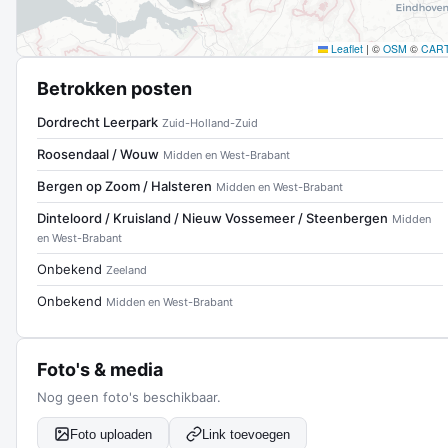
Leaflet
|
©
OSM
©
CAR
Betrokken posten
Dordrecht Leerpark
Zuid-Holland-Zuid
Roosendaal / Wouw
Midden en West-Brabant
Bergen op Zoom / Halsteren
Midden en West-Brabant
Dinteloord / Kruisland / Nieuw Vossemeer / Steenbergen
Midden
en West-Brabant
Onbekend
Zeeland
Onbekend
Midden en West-Brabant
Foto's & media
Nog geen foto's beschikbaar.
Foto uploaden
Link toevoegen