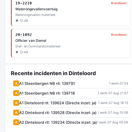
19-2210
Brandweer
Waterongevallenvoertuig
Waterongevallen materieel
🔔 12:48
20-1092
Brandweer
Officier van Dienst
Staf- en Commandomaterieel
🔔 12:48
Recente incidenten in Dinteloord
A1 Steenbergen NB rit: 139791
A
1 eenh.
01:54
A1 Steenbergen NB rit: 139718
A
1 eenh.
07 Aug 21:57
A1 Dinteloord rit: 139624 (Directe inzet: ja)
A
1 eenh.
07 Aug 18:13
A2 Dinteloord rit: 139528 (Directe inzet: ja)
A
1 eenh.
07 Aug 15:08
A2 Dinteloord rit: 139234 (Directe inzet: ja)
A
1 eenh.
07 Aug 05:06