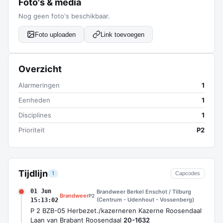
Foto's & media
Nog geen foto's beschikbaar.
Foto uploaden
Link toevoegen
Overzicht
Alarmeringen
1
Eenheden
1
Disciplines
1
Prioriteit
P2
Tijdlijn
1
Capcodes
01 Jun
Brandweer Berkel Enschot / Tilburg
Brandweer
P2
(Centrum - Udenhout - Vossenberg)
15:13:02
P 2 BZB-05 Herbezet./kazerneren Kazerne Roosendaal
Laan van Brabant Roosendaal
20-1632