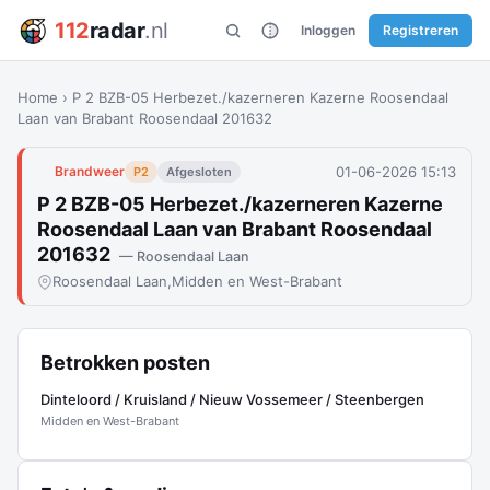
112
radar
.nl
Inloggen
Registreren
Home
›
P 2 BZB-05 Herbezet./kazerneren Kazerne Roosendaal
Laan van Brabant Roosendaal 201632
01-06-2026 15:13
Brandweer
P2
Afgesloten
P 2 BZB-05 Herbezet./kazerneren Kazerne
Roosendaal Laan van Brabant Roosendaal
201632
— Roosendaal Laan
Roosendaal Laan,
Midden en West-Brabant
Betrokken posten
Dinteloord / Kruisland / Nieuw Vossemeer / Steenbergen
Midden en West-Brabant