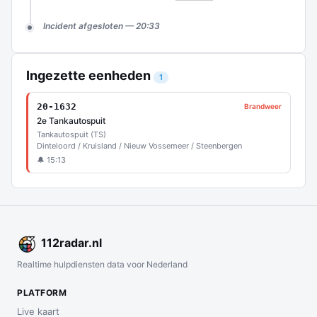
Incident afgesloten — 20:33
Ingezette eenheden
1
20-1632
Brandweer
2e Tankautospuit
Tankautospuit (TS)
Dinteloord / Kruisland / Nieuw Vossemeer / Steenbergen
🔔 15:13
112
radar
.nl
Realtime hulpdiensten data voor Nederland
PLATFORM
Live kaart