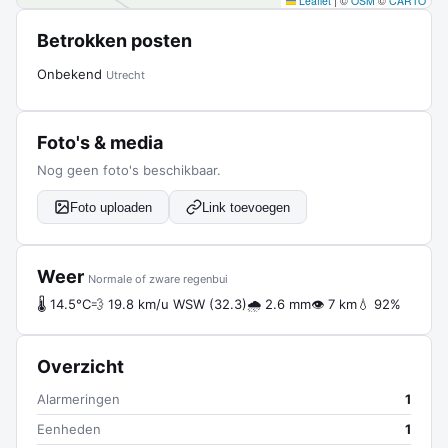
Leaflet
|
©
OSM
©
CARTO
Betrokken posten
Onbekend
Utrecht
Foto's & media
Nog geen foto's beschikbaar.
Foto uploaden
Link toevoegen
Weer
Normale of zware regenbui
🌡 14.5°C
💨 19.8 km/u WSW (32.3)
🌧 2.6 mm
👁 7 km
💧 92%
Overzicht
Alarmeringen
1
Eenheden
1