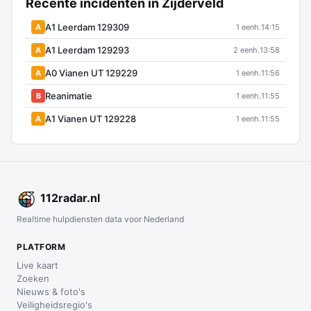
Recente incidenten in Zijderveld
A1 Leerdam 129309
A
1 eenh.
14:15
A1 Leerdam 129293
A
2 eenh.
13:58
A0 Vianen UT 129229
A
1 eenh.
11:56
Reanimatie
B
1 eenh.
11:55
A1 Vianen UT 129228
A
1 eenh.
11:55
112
radar
.nl
Realtime hulpdiensten data voor Nederland
PLATFORM
Live kaart
Zoeken
Nieuws & foto's
Veiligheidsregio's