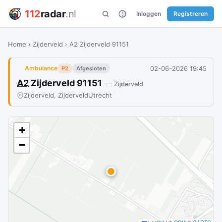
112
radar
.nl
Inloggen
Registreren
Home
›
Zijderveld
›
A2 Zijderveld 91151
02-06-2026 19:45
Ambulance
P2
Afgesloten
A2
Zijderveld 91151
— Zijderveld
Zijderveld, Zijderveld
Utrecht
+
−