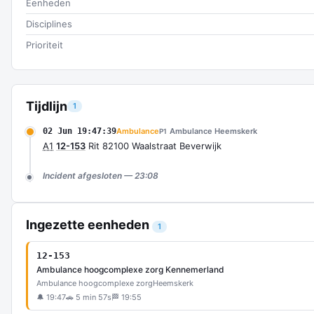
Eenheden
Disciplines
Prioriteit
Tijdlijn
1
02 Jun 19:47:39
Ambulance
Ambulance Heemskerk
P1
A1
12-153
Rit 82100 Waalstraat Beverwijk
Incident afgesloten — 23:08
Ingezette eenheden
1
12-153
Ambulance hoogcomplexe zorg Kennemerland
Ambulance hoogcomplexe zorg
Heemskerk
🔔 19:47
🚗 5 min 57s
🏁 19:55