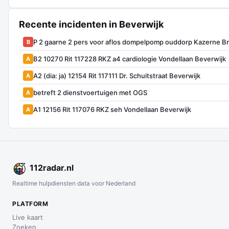
Recente incidenten in Beverwijk
P 2 gaarne 2 pers voor aflos dompelpomp ouddorp Kazerne Bri
B
B2 10270 Rit 117228 RKZ a4 cardiologie Vondellaan Beverwijk
A
A2 (dia: ja) 12154 Rit 117111 Dr. Schuitstraat Beverwijk
A
betreft 2 dienstvoertuigen met OGS
A
A1 12156 Rit 117076 RKZ seh Vondellaan Beverwijk
A
112
radar
.nl
Realtime hulpdiensten data voor Nederland
PLATFORM
Live kaart
Zoeken