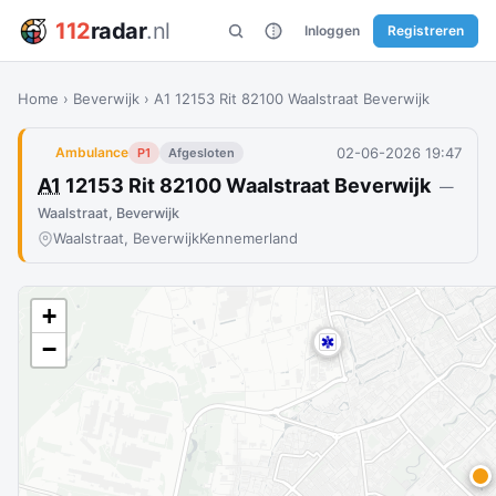
112
radar
.nl
Inloggen
Registreren
Home
›
Beverwijk
›
A1 12153 Rit 82100 Waalstraat Beverwijk
02-06-2026 19:47
Ambulance
P1
Afgesloten
A1
12153 Rit 82100 Waalstraat Beverwijk
—
Waalstraat, Beverwijk
Waalstraat, Beverwijk
Kennemerland
+
−