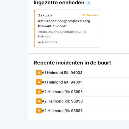
Ingezette eenheden
1
22-126
Ambulance
Ambulance hoogcomplexe zorg
Brabant Zuidoost
Ambulance hoogcomplexe zorg
Helmond
🚗 6 min 22s
Recente incidenten in de buurt
A1 Helmond Rit: 94033
A
A1 Helmond Rit: 94001
A
A2 Helmond Rit: 93995
A
A2 Helmond Rit: 93990
A
A2 Helmond Rit: 93988
A