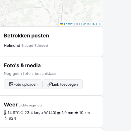
Leaflet
|
©
OSM
©
CARTO
Betrokken posten
Helmond
Brabant-Zuidoost
Foto's & media
Nog geen foto's beschikbaar.
Foto uploaden
Link toevoegen
Weer
Lichte regenbui
🌡 14.9°C
💨 23.4 km/u W (40)
🌧 1.9 mm
👁 10 km
💧 92%