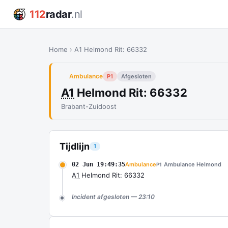
112
radar
.nl
Home
›
A1 Helmond Rit: 66332
Ambulance
P1
Afgesloten
A1
Helmond Rit: 66332
Brabant-Zuidoost
Tijdlijn
1
02 Jun 19:49:35
Ambulance
Ambulance Helmond
P1
A1
Helmond Rit: 66332
Incident afgesloten — 23:10