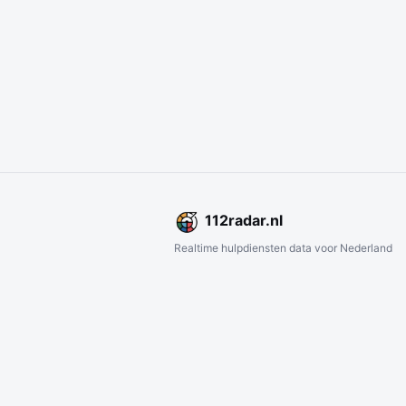
112
radar
.nl
Realtime hulpdiensten data voor Nederland