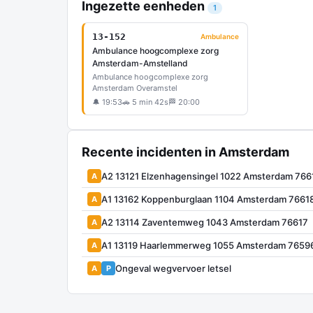
Ingezette eenheden
1
13-152
Ambulance
Ambulance hoogcomplexe zorg
Amsterdam-Amstelland
Ambulance hoogcomplexe zorg
Amsterdam Overamstel
🔔 19:53
🚗 5 min 42s
🏁 20:00
Recente incidenten in Amsterdam
A2 13121 Elzenhagensingel 1022 Amsterdam 766
A
A1 13162 Koppenburglaan 1104 Amsterdam 7661
A
A2 13114 Zaventemweg 1043 Amsterdam 76617
A
A1 13119 Haarlemmerweg 1055 Amsterdam 7659
A
Ongeval wegvervoer letsel
A
P