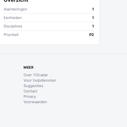
Alarmeringen
1
Eenheden
1
Disciplines
1
Prioriteit
P2
MEER
Over 112radar
Voor hulpdiensten
Suggesties
Contact
Privacy
Voorwaarden