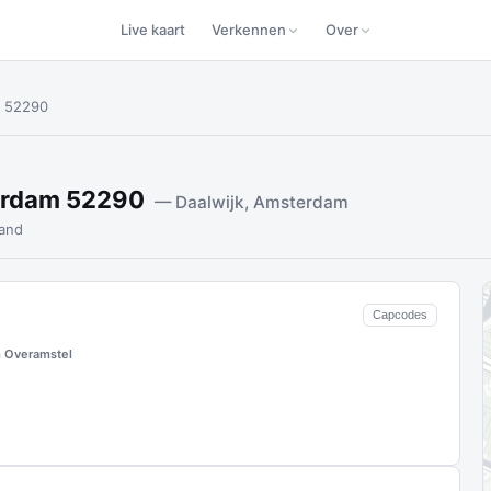
Live kaart
Verkennen
Over
m 52290
terdam 52290
— Daalwijk, Amsterdam
and
Capcodes
 Overamstel