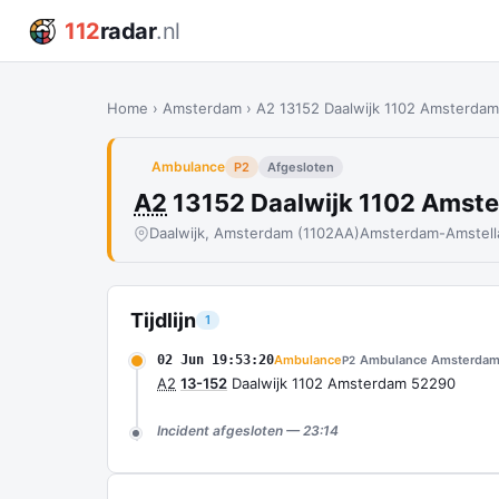
112
radar
.nl
Home
›
Amsterdam
›
A2 13152 Daalwijk 1102 Amsterda
Ambulance
P2
Afgesloten
A2
13152 Daalwijk 1102 Ams
Daalwijk, Amsterdam (1102AA)
Amsterdam-Amstell
Tijdlijn
1
02 Jun 19:53:20
Ambulance
Ambulance Amsterdam
P2
A2
13-152
Daalwijk 1102 Amsterdam 52290
Incident afgesloten — 23:14