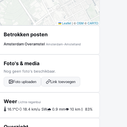
Leaflet
|
©
OSM
©
CARTO
Betrokken posten
Amsterdam Overamstel
Amsterdam-Amstelland
Foto's & media
Nog geen foto's beschikbaar.
Foto uploaden
Link toevoegen
Weer
Lichte regenbui
🌡 16.1°C
💨 18.4 km/u SW
🌧 0.9 mm
👁 10 km
💧 83%
Overzicht