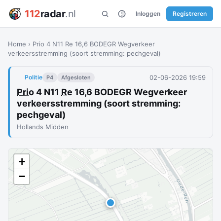
112
radar
.nl
Inloggen
Registreren
Home
›
Prio 4 N11 Re 16,6 BODEGR Wegverkeer
verkeersstremming (soort stremming: pechgeval)
02-06-2026 19:59
Politie
P4
Afgesloten
Prio
4 N11
Re
16,6 BODEGR Wegverkeer
verkeersstremming (soort stremming:
pechgeval)
Hollands Midden
+
−