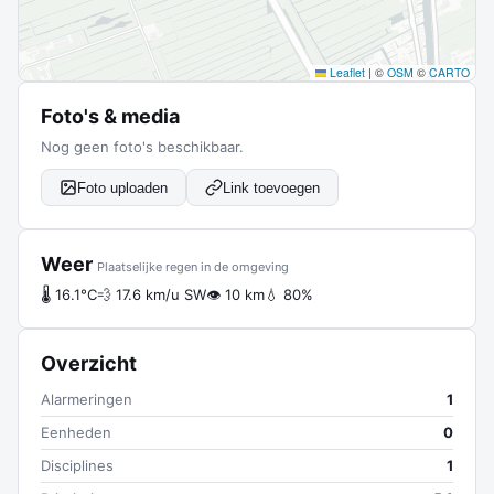
Leaflet
|
©
OSM
©
CARTO
Foto's & media
Nog geen foto's beschikbaar.
Foto uploaden
Link toevoegen
Weer
Plaatselijke regen in de omgeving
🌡 16.1°C
💨 17.6 km/u SW
👁 10 km
💧 80%
Overzicht
Alarmeringen
1
Eenheden
0
Disciplines
1