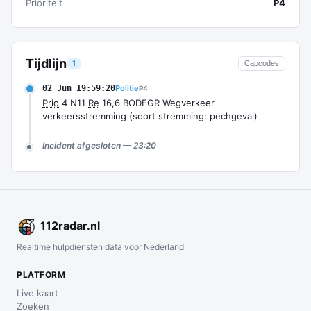
Prioriteit
P4
Tijdlijn
1
Capcodes
02 Jun 19:59:20
Politie
P4
Prio
4 N11
Re
16,6 BODEGR Wegverkeer
verkeersstremming (soort stremming: pechgeval)
Incident afgesloten — 23:20
112
radar
.nl
Realtime hulpdiensten data voor Nederland
PLATFORM
Live kaart
Zoeken