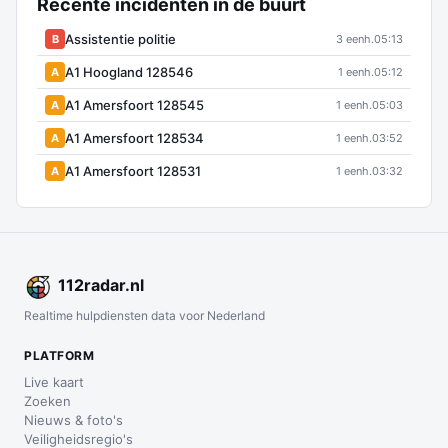
Recente incidenten in de buurt
Assistentie politie
B
3 eenh.
05:13
A1 Hoogland 128546
A
1 eenh.
05:12
A1 Amersfoort 128545
A
1 eenh.
05:03
A1 Amersfoort 128534
A
1 eenh.
03:52
A1 Amersfoort 128531
A
1 eenh.
03:32
112
radar
.nl
Realtime hulpdiensten data voor Nederland
PLATFORM
Live kaart
Zoeken
Nieuws & foto's
Veiligheidsregio's