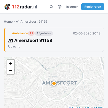
112
radar
.nl
Inloggen
Registreren
Home
›
A1 Amersfoort 91159
02-06-2026 20:12
Ambulance
P1
Afgesloten
A1
Amersfoort 91159
Utrecht
+
−