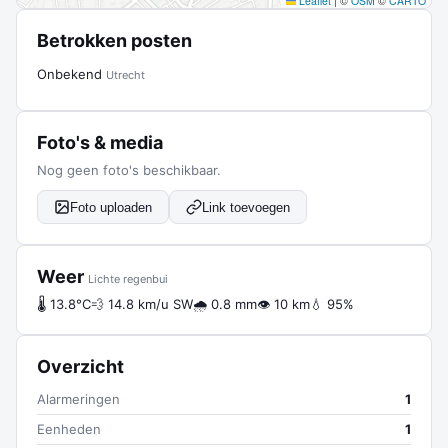
Leaflet
|
©
OSM
©
CARTO
Betrokken posten
Onbekend
Utrecht
Foto's & media
Nog geen foto's beschikbaar.
Foto uploaden
Link toevoegen
Weer
Lichte regenbui
🌡 13.8°C
💨 14.8 km/u SW
🌧 0.8 mm
👁 10 km
💧 95%
Overzicht
Alarmeringen
1
Eenheden
1