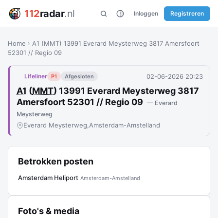
112
radar
.nl
Inloggen
Registreren
Home
›
A1 (MMT) 13991 Everard Meysterweg 3817 Amersfoort
52301 // Regio 09
02-06-2026 20:23
Lifeliner
P1
Afgesloten
A1
(
MMT
) 13991 Everard Meysterweg 3817
Amersfoort 52301 // Regio 09
— Everard
Meysterweg
Everard Meysterweg,
Amsterdam-Amstelland
Betrokken posten
Amsterdam Heliport
Amsterdam-Amstelland
Foto's & media