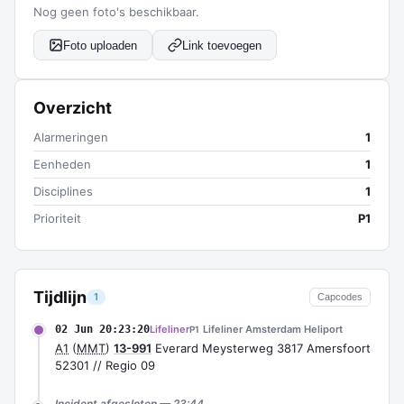
Nog geen foto's beschikbaar.
Foto uploaden
Link toevoegen
Overzicht
Alarmeringen
1
Eenheden
1
Disciplines
1
Prioriteit
P1
Tijdlijn
1
Capcodes
02 Jun 20:23:20
Lifeliner
Lifeliner Amsterdam Heliport
P1
A1
(
MMT
)
13-991
Everard Meysterweg 3817 Amersfoort
52301 // Regio 09
Incident afgesloten — 23:44