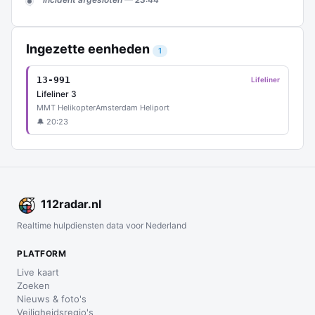
Ingezette eenheden
1
13-991
Lifeliner
Lifeliner 3
MMT Helikopter
Amsterdam Heliport
🔔 20:23
112
radar
.nl
Realtime hulpdiensten data voor Nederland
PLATFORM
Live kaart
Zoeken
Nieuws & foto's
Veiligheidsregio's