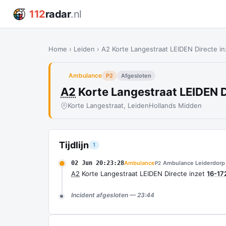
112
radar
.nl
Home
›
Leiden
›
A2 Korte Langestraat LEIDEN Directe in
Ambulance
P2
Afgesloten
A2
Korte Langestraat LEIDEN D
Korte Langestraat, Leiden
Hollands Midden
Tijdlijn
1
02 Jun 20:23:28
Ambulance
Ambulance Leiderdorp
P2
A2
Korte Langestraat LEIDEN Directe inzet
16-17
Incident afgesloten — 23:44