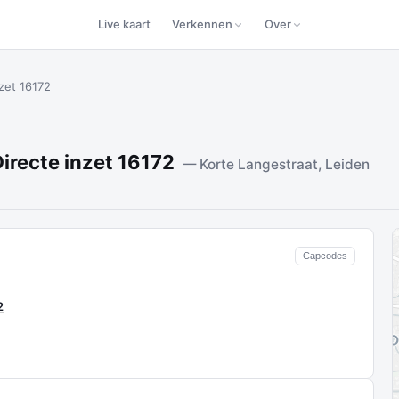
Live kaart
Verkennen
Over
zet 16172
irecte inzet 16172
— Korte Langestraat, Leiden
Capcodes
2