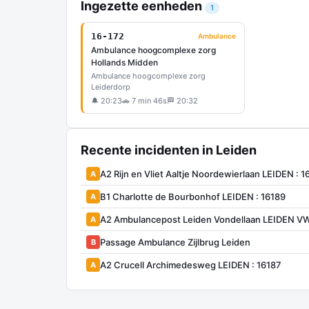
Ingezette eenheden
1
16-172
Ambulance
Ambulance hoogcomplexe zorg
Hollands Midden
Ambulance hoogcomplexe zorg
Leiderdorp
🔔 20:23
🚗 7 min 46s
🏁 20:32
Recente incidenten in Leiden
A2 Rijn en Vliet Aaltje Noordewierlaan LEIDEN : 1
A
B1 Charlotte de Bourbonhof LEIDEN : 16189
A
A2 Ambulancepost Leiden Vondellaan LEIDEN V
A
Passage Ambulance Zijlbrug Leiden
B
A2 Crucell Archimedesweg LEIDEN : 16187
A