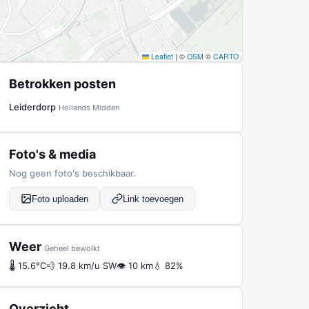
Leaflet
|
©
OSM
©
CARTO
Betrokken posten
Leiderdorp
Hollands Midden
Foto's & media
Nog geen foto's beschikbaar.
Foto uploaden
Link toevoegen
Weer
Geheel bewolkt
🌡 15.6°C
💨 19.8 km/u SW
👁 10 km
💧 82%
Overzicht