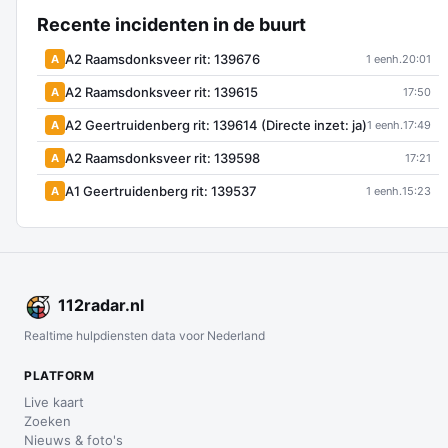
Recente incidenten in de buurt
A2 Raamsdonksveer rit: 139676
A
1 eenh.
20:01
A2 Raamsdonksveer rit: 139615
A
17:50
A2 Geertruidenberg rit: 139614 (Directe inzet: ja)
A
1 eenh.
17:49
A2 Raamsdonksveer rit: 139598
A
17:21
A1 Geertruidenberg rit: 139537
A
1 eenh.
15:23
112
radar
.nl
Realtime hulpdiensten data voor Nederland
PLATFORM
Live kaart
Zoeken
Nieuws & foto's