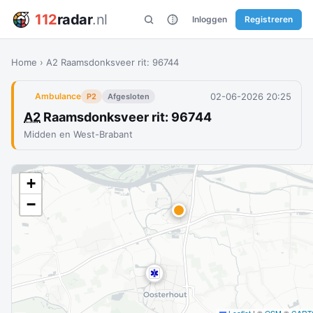
112
radar
.nl
Inloggen
Registreren
Home
›
A2 Raamsdonksveer rit: 96744
02-06-2026 20:25
Ambulance
P2
Afgesloten
A2
Raamsdonksveer rit: 96744
Midden en West-Brabant
+
−