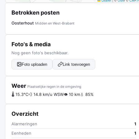
Leaflet
|
©
OSM
©
CART
Betrokken posten
Oosterhout
Midden en West-Brabant
Foto's & media
Nog geen foto's beschikbaar.
Foto uploaden
Link toevoegen
Weer
Plaatselijke regen in de omgeving
🌡 15.3°C
💨 14.8 km/u WSW
👁 10 km
💧 85%
Overzicht
Alarmeringen
1
Eenheden
1