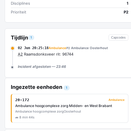
Disciplines
1
Prioriteit
P2
Tijdlijn
1
Capcodes
02 Jun 20:25:18
Ambulance
Ambulance Oosterhout
P2
A2
Raamsdonksveer rit: 96744
Incident afgesloten — 23:46
Ingezette eenheden
1
20-172
Ambulance
Ambulance hoogcomplexe zorg Midden- en West Brabant
Ambulance hoogcomplexe zorg
Oosterhout
🚗 8 min 44s