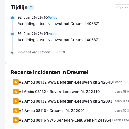
Tijdlijn
2
Capcode
02 Jun 20:29:05
Politie
Aanrijding letsel Nieuwstraat Dreumel 406871
02 Jun 20:29:05
Politie
Aanrijding letsel Nieuwstraat Dreumel 406871
Incident afgesloten — 23:50
Recente incidenten in Dreumel
A2 Ambu 08132 VWS Beneden-Leeuwen Rit 242640
A
1 eenh.
19:
A1 Ambu 08132 - Boven-Leeuwen Rit 242410
A
1 eenh.
15:
A2 Ambu 08132 VWS Beneden-Leeuwen Rit 242093
A
1 eenh.
10:
A2 Ambu 08116 - Dreumel Rit 242091
A
1 eenh.
10:
A2 Ambu 08116 VWS Beneden-Leeuwen Rit 241964
A
1 eenh.
08: