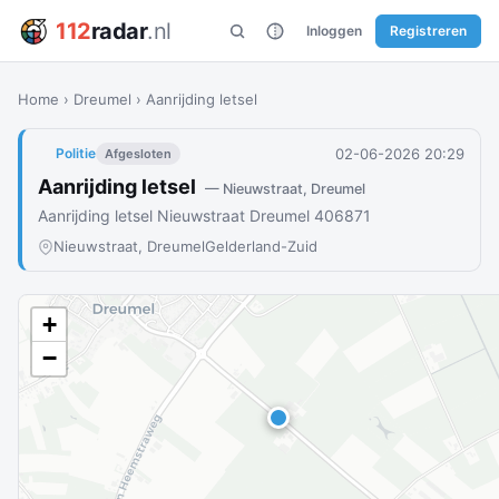
112
radar
.nl
Inloggen
Registreren
Home
›
Dreumel
›
Aanrijding letsel
02-06-2026 20:29
Politie
Afgesloten
Aanrijding letsel
— Nieuwstraat, Dreumel
Aanrijding letsel Nieuwstraat Dreumel 406871
Nieuwstraat, Dreumel
Gelderland-Zuid
+
−