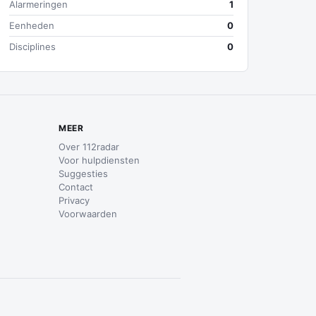
Alarmeringen
1
Eenheden
0
Disciplines
0
MEER
Over 112radar
Voor hulpdiensten
Suggesties
Contact
Privacy
Voorwaarden