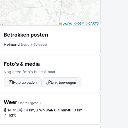
Leaflet
|
©
OSM
©
CARTO
Betrokken posten
Helmond
Brabant-Zuidoost
Foto's & media
Nog geen foto's beschikbaar.
Foto uploaden
Link toevoegen
Weer
Lichte regenbui
🌡 14.4°C
💨 14 km/u WNW
🌧 0.4 mm
👁 10 km
💧 93%