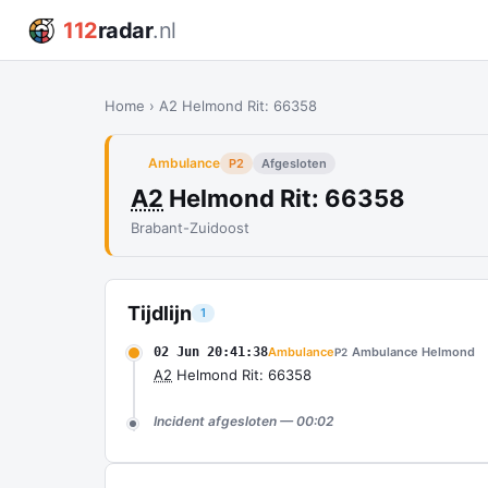
112
radar
.nl
Home
›
A2 Helmond Rit: 66358
Ambulance
P2
Afgesloten
A2
Helmond Rit: 66358
Brabant-Zuidoost
Tijdlijn
1
02 Jun 20:41:38
Ambulance
Ambulance Helmond
P2
A2
Helmond Rit: 66358
Incident afgesloten — 00:02