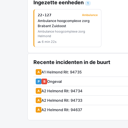
Ingezette eenheden
1
22-127
Ambulance
Ambulance hoogcomplexe zorg
Brabant Zuidoost
Ambulance hoogcomplexe zorg
Helmond
🚗 6 min 22s
Recente incidenten in de buurt
A1 Helmond Rit: 94735
A
Ongeval
P
B
A2 Helmond Rit: 94734
A
A2 Helmond Rit: 94733
A
A2 Helmond Rit: 94637
A