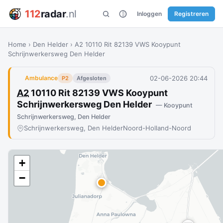
112
radar
.nl
Inloggen
Registreren
Home
›
Den Helder
›
A2 10110 Rit 82139 VWS Kooypunt
Schrijnwerkersweg Den Helder
02-06-2026 20:44
Ambulance
P2
Afgesloten
A2
10110 Rit 82139 VWS Kooypunt
Schrijnwerkersweg Den Helder
— Kooypunt
Schrijnwerkersweg, Den Helder
Schrijnwerkersweg, Den Helder
Noord-Holland-Noord
+
−