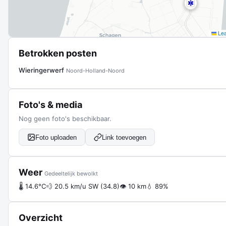
Lea
Betrokken posten
Wieringerwerf
Noord-Holland-Noord
Foto's & media
Nog geen foto's beschikbaar.
Foto uploaden
Link toevoegen
Weer
Gedeeltelijk bewolkt
🌡 14.6°C
💨 20.5 km/u SW (34.8)
👁 10 km
💧 89%
Overzicht