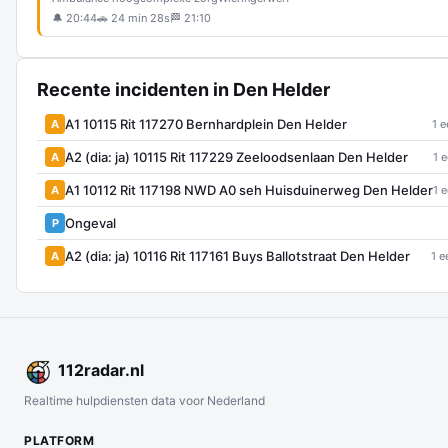
🔔 20:44
🚗 24 min 28s
🏁 21:10
Recente incidenten in Den Helder
A1 10115 Rit 117270 Bernhardplein Den Helder
A
1 e
A2 (dia: ja) 10115 Rit 117229 Zeeloodsenlaan Den Helder
A
1 
A1 10112 Rit 117198 NWD A0 seh Huisduinerweg Den Helder
A
1 
Ongeval
P
A2 (dia: ja) 10116 Rit 117161 Buys Ballotstraat Den Helder
A
1 e
112
radar
.nl
Realtime hulpdiensten data voor Nederland
PLATFORM