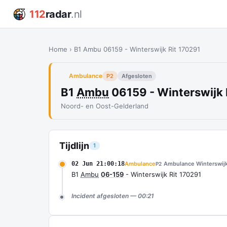
112
radar
.nl
Home
›
B1 Ambu 06159 - Winterswijk Rit 170291
Ambulance
P2
Afgesloten
B1
Ambu
06159 - Winterswijk 
Noord- en Oost-Gelderland
Tijdlijn
1
02 Jun 21:00:18
Ambulance
Ambulance Winterswij
P2
B1
Ambu
06-159
- Winterswijk Rit 170291
Incident afgesloten — 00:21