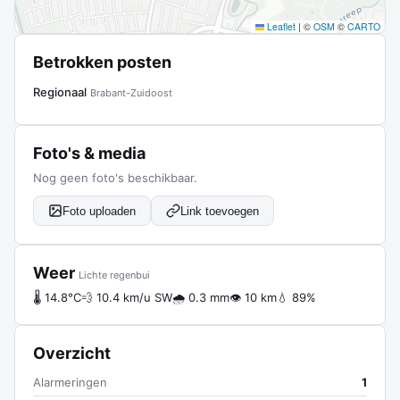
Leaflet
|
©
OSM
©
CARTO
Betrokken posten
Regionaal
Brabant-Zuidoost
Foto's & media
Nog geen foto's beschikbaar.
Foto uploaden
Link toevoegen
Weer
Lichte regenbui
🌡 14.8°C
💨 10.4 km/u SW
🌧 0.3 mm
👁 10 km
💧 89%
Overzicht
Alarmeringen
1