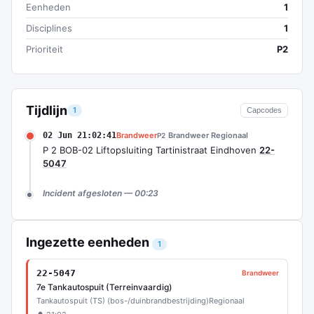
Eenheden
1
Disciplines
1
Prioriteit
P2
Tijdlijn
1
Capcodes
02 Jun 21:02:41
Brandweer
Brandweer Regionaal
P2
P 2 BOB-02 Liftopsluiting Tartinistraat Eindhoven
22-
5047
Incident afgesloten — 00:23
Ingezette eenheden
1
22-5047
Brandweer
7e Tankautospuit (Terreinvaardig)
Tankautospuit (TS) (bos-/duinbrandbestrijding)
Regionaal