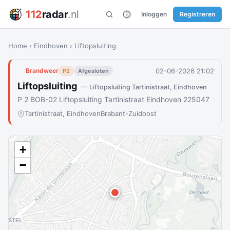
112
radar
.nl
Inloggen
Registreren
Home
›
Eindhoven
›
Liftopsluiting
02-06-2026 21:02
Brandweer
P2
Afgesloten
Liftopsluiting
— Liftopsluiting Tartinistraat, Eindhoven
P 2 BOB-02 Liftopsluiting Tartinistraat Eindhoven 225047
Tartinistraat, Eindhoven
Brabant-Zuidoost
+
−