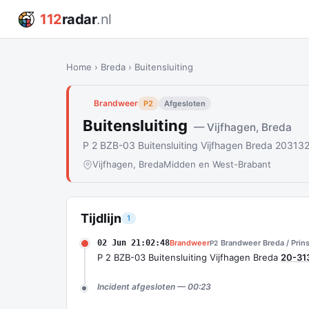
112
radar
.nl
Home
›
Breda
›
Buitensluiting
Brandweer
P2
Afgesloten
Buitensluiting
— Vijfhagen, Breda
P 2 BZB-03 Buitensluiting Vijfhagen Breda 20313
Vijfhagen, Breda
Midden en West-Brabant
Tijdlijn
1
02 Jun 21:02:48
Brandweer
Brandweer Breda / Prin
P2
P 2 BZB-03 Buitensluiting Vijfhagen Breda
20-31
Incident afgesloten — 00:23