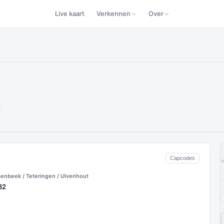
Live kaart
Verkennen
Over
2
Capcodes
senbeek / Teteringen / Ulvenhout
32