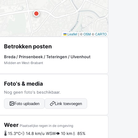
Leaflet
|
©
OSM
©
CARTO
Betrokken posten
Breda / Prinsenbeek / Teteringen / Ulvenhout
Midden en West-Brabant
Foto's & media
Nog geen foto's beschikbaar.
Foto uploaden
Link toevoegen
Weer
Plaatselijke regen in de omgeving
🌡 15.3°C
💨 14.8 km/u WSW
👁 10 km
💧 85%