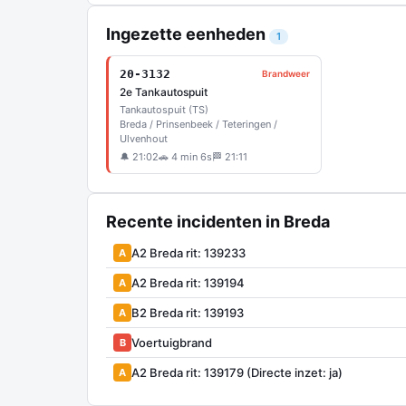
Ingezette eenheden
1
20-3132
Brandweer
2e Tankautospuit
Tankautospuit (TS)
Breda / Prinsenbeek / Teteringen /
Ulvenhout
🔔 21:02
🚗 4 min 6s
🏁 21:11
Recente incidenten in Breda
A2 Breda rit: 139233
A
A2 Breda rit: 139194
A
B2 Breda rit: 139193
A
Voertuigbrand
B
A2 Breda rit: 139179 (Directe inzet: ja)
A