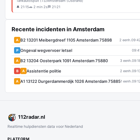
Tankautospuit (TS)
Amsterdam (IJsbrand)
🔔 21:15
🚗 2 min 2s
🏁 21:21
Recente incidenten in Amsterdam
B2 13201 Meibergdreef 1105 Amsterdam 75898
A
2 eenh.
09:4
Ongeval wegvervoer letsel
P
09:4
B2 13204 Oosterpark 1091 Amsterdam 75880
A
3 eenh.
09:1
Assistentie politie
B
A
2 eenh.
09:1
A1 13122 Durgerdammerdijk 1026 Amsterdam 75885
A
1 eenh.
09:1
112
radar
.nl
Realtime hulpdiensten data voor Nederland
PLATFORM