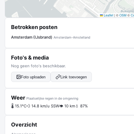
Leaflet
|
©
OSM
©
C
Betrokken posten
Amsterdam (IJsbrand)
Amsterdam-Amstelland
Foto's & media
Nog geen foto's beschikbaar.
Foto uploaden
Link toevoegen
Weer
Plaatselijke regen in de omgeving
🌡 15.1°C
💨 14.8 km/u SSW
👁 10 km
💧 87%
Overzicht