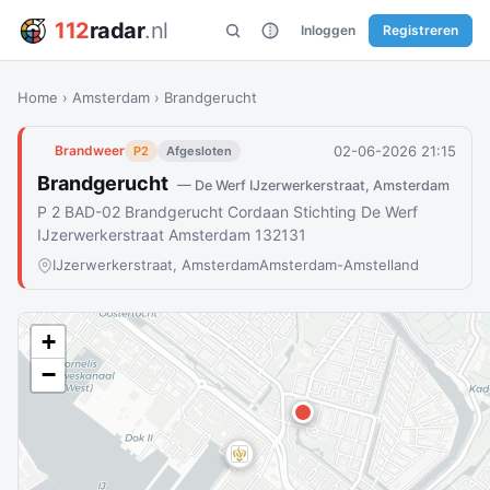
112
radar
.nl
Inloggen
Registreren
Home
›
Amsterdam
›
Brandgerucht
02-06-2026 21:15
Brandweer
P2
Afgesloten
Brandgerucht
— De Werf IJzerwerkerstraat, Amsterdam
P 2 BAD-02 Brandgerucht Cordaan Stichting De Werf
IJzerwerkerstraat Amsterdam 132131
IJzerwerkerstraat, Amsterdam
Amsterdam-Amstelland
+
−