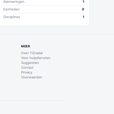
Alarmeringen
1
Eenheden
0
Disciplines
1
MEER
Over 112radar
Voor hulpdiensten
Suggesties
Contact
Privacy
Voorwaarden