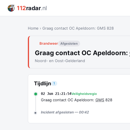
112
radar
.nl
Home
›
Graag contact OC Apeldoorn: GMS 828
Brandweer
Afgesloten
Graag contact OC Apeldoorn:
Noord- en Oost-Gelderland
Tijdlijn
1
02 Jun 21:21:54
Veiligheidsregio
Graag contact OC Apeldoorn:
GMS
828
Incident afgesloten — 00:42