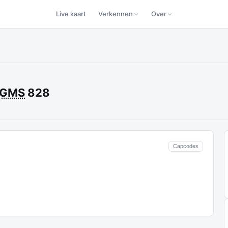
Live kaart
Verkennen
Over
GMS
828
Capcodes