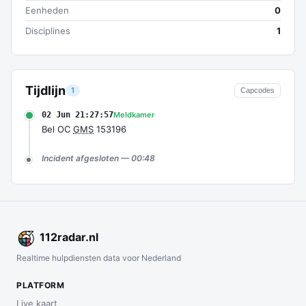
Eenheden
0
Disciplines
1
Tijdlijn
1
Capcodes
02 Jun 21:27:57
Meldkamer
Bel OC
GMS
153196
Incident afgesloten — 00:48
112
radar
.nl
Realtime hulpdiensten data voor Nederland
PLATFORM
Live kaart