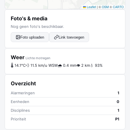
Leaflet
|
©
OSM
©
CARTO
Foto's & media
Nog geen foto's beschikbaar.
Foto uploaden
Link toevoegen
Weer
Lichte motregen
🌡 14.1°C
💨 11.5 km/u WSW
🌧 0.4 mm
👁 2 km
💧 93%
Overzicht
Alarmeringen
1
Eenheden
0
Disciplines
1
Prioriteit
P1