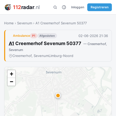
112
radar
.nl
Inloggen
Registreren
Home
›
Sevenum
›
A1 Creemerhof Sevenum 50377
02-06-2026 21:36
Ambulance
P1
Afgesloten
A1
Creemerhof Sevenum 50377
— Creemerhof,
Sevenum
Creemerhof, Sevenum
Limburg-Noord
+
−