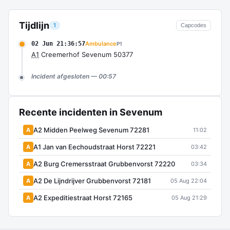
Tijdlijn
1
Capcodes
02 Jun 21:36:57
Ambulance
P1
A1
Creemerhof Sevenum 50377
Incident afgesloten — 00:57
Recente incidenten in Sevenum
A2 Midden Peelweg Sevenum 72281
A
11:02
A1 Jan van Eechoudstraat Horst 72221
A
03:42
A2 Burg Cremersstraat Grubbenvorst 72220
A
03:34
A2 De Lijndrijver Grubbenvorst 72181
A
05 Aug 22:04
A2 Expeditiestraat Horst 72165
A
05 Aug 21:29