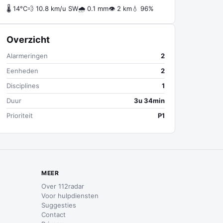
🌡 14°C
💨 10.8 km/u SW
🌧 0.1 mm
👁 2 km
💧 96%
Overzicht
Alarmeringen
2
Eenheden
2
Disciplines
1
Duur
3u 34min
Prioriteit
P1
MEER
Over 112radar
Voor hulpdiensten
Suggesties
Contact