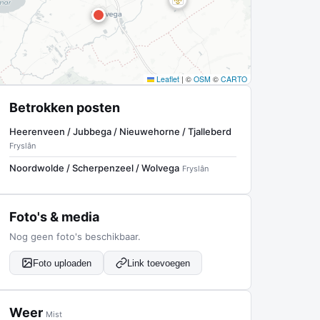
Leaflet
|
©
OSM
©
CARTO
Betrokken posten
Heerenveen / Jubbega / Nieuwehorne / Tjalleberd
Fryslân
Noordwolde / Scherpenzeel / Wolvega
Fryslân
Foto's & media
Nog geen foto's beschikbaar.
Foto uploaden
Link toevoegen
Weer
Mist