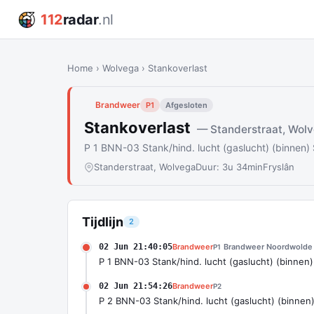
112
radar
.nl
Home
›
Wolvega
›
Stankoverlast
Brandweer
P1
Afgesloten
Stankoverlast
— Standerstraat, Wol
P 1 BNN-03 Stank/hind. lucht (gaslucht) (binne
Standerstraat, Wolvega
Duur: 3u 34min
Fryslân
Tijdlijn
2
02 Jun 21:40:05
Brandweer
Brandweer Noordwolde 
P1
P 1 BNN-03 Stank/hind. lucht (gaslucht) (binnen
02 Jun 21:54:26
Brandweer
P2
P 2 BNN-03 Stank/hind. lucht (gaslucht) (binnen)