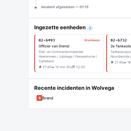
Incident afgesloten — 01:15
Ingezette eenheden
2
02-6493
02-6732
Brandweer
Officier van Dienst
2e Tankauto
Staf- en Commandomaterieel
Tankautospui
Heerenveen / Jubbega / Nieuwehorne /
Noordwolde /
Tjalleberd
🔔 21:40
🚗 18
🔔 21:40
🚗 15 min 35s
🏁 22:00
Recente incidenten in Wolvega
Brand
B