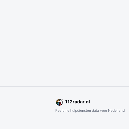
112
radar
.nl
Realtime hulpdiensten data voor Nederland