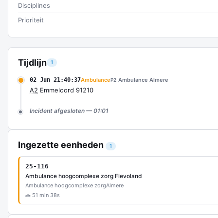
Disciplines
Prioriteit
Tijdlijn
1
02 Jun 21:40:37
Ambulance
Ambulance Almere
P2
A2
Emmeloord 91210
Incident afgesloten — 01:01
Ingezette eenheden
1
25-116
Ambulance hoogcomplexe zorg Flevoland
Ambulance hoogcomplexe zorg
Almere
🚗 51 min 38s