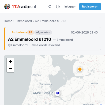
112
radar
.nl
Inloggen
Registreren
Home
›
Emmeloord
›
A2 Emmeloord 91210
02-06-2026 21:40
Ambulance
P2
Afgesloten
A2
Emmeloord 91210
— Emmeloord
Emmeloord, Emmeloord
Flevoland
+
−