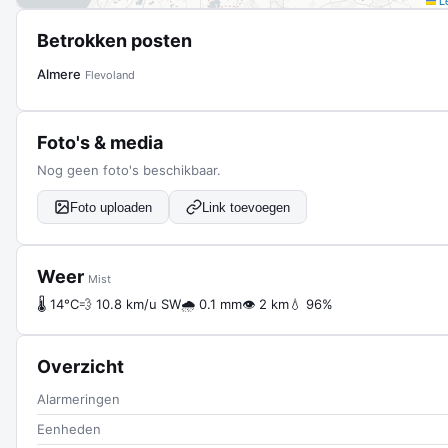
Le
Betrokken posten
Almere
Flevoland
Foto's & media
Nog geen foto's beschikbaar.
Foto uploaden
Link toevoegen
Weer
Mist
🌡 14°C
💨 10.8 km/u SW
🌧 0.1 mm
👁 2 km
💧 96%
Overzicht
Alarmeringen
Eenheden