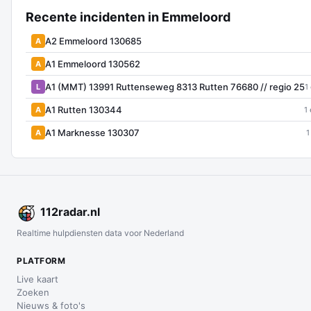
Recente incidenten in Emmeloord
A2 Emmeloord 130685
A
A1 Emmeloord 130562
A
A1 (MMT) 13991 Ruttenseweg 8313 Rutten 76680 // regio 25
L
1
A1 Rutten 130344
A
1
A1 Marknesse 130307
A
1
112
radar
.nl
Realtime hulpdiensten data voor Nederland
PLATFORM
Live kaart
Zoeken
Nieuws & foto's