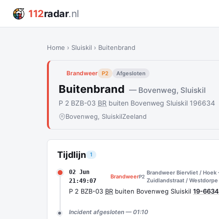
112
radar
.nl
Home
›
Sluiskil
›
Buitenbrand
Brandweer
P2
Afgesloten
Buitenbrand
— Bovenweg, Sluiskil
P 2 BZB-03
BR
buiten Bovenweg Sluiskil 196634
Bovenweg, Sluiskil
Zeeland
Tijdlijn
1
02 Jun
Brandweer Biervliet / Hoek 
Brandweer
P2
Zuidlandstraat / Westdorpe
21:49:07
P 2 BZB-03
BR
buiten Bovenweg Sluiskil
19-6634
Incident afgesloten — 01:10