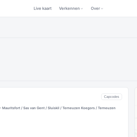
Live kaart
Verkennen
Over
Capcodes
– Mauritsfort / Sas van Gent / Sluiskil / Terneuzen Koegors / Terneuzen