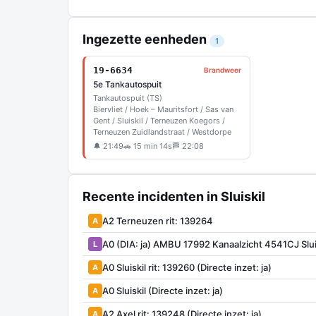
Ingezette eenheden
1
19-6634
Brandweer
5e Tankautospuit
Tankautospuit (TS)
Biervliet / Hoek – Mauritsfort / Sas van
Gent / Sluiskil / Terneuzen Koegors /
Terneuzen Zuidlandstraat / Westdorpe
🔔 21:49
🚗 15 min 14s
🏁 22:08
Recente incidenten in Sluiskil
A2 Terneuzen rit: 139264
A
A0 (DIA: ja) AMBU 17992 Kanaalzicht 4541CJ Slu
L
A0 Sluiskil rit: 139260 (Directe inzet: ja)
A
A0 Sluiskil (Directe inzet: ja)
A
A2 Axel rit: 139248 (Directe inzet: ja)
A