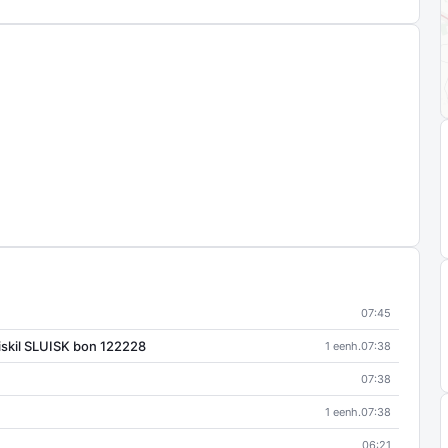
07:45
iskil SLUISK bon 122228
1 eenh.
07:38
07:38
1 eenh.
07:38
06:21