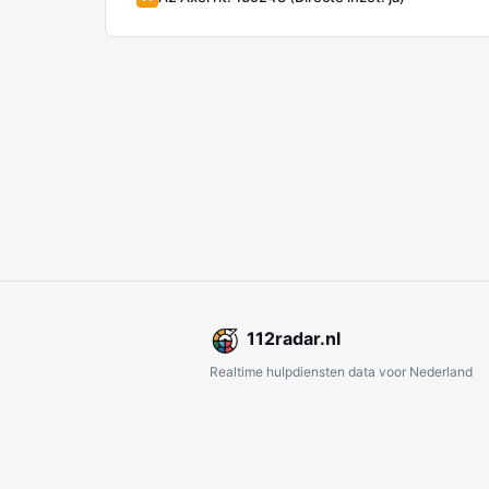
112
radar
.nl
Realtime hulpdiensten data voor Nederland