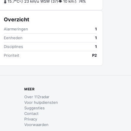
🌡 15.7°C
💨 23 km/u WSW (37)
👁 10 km
💧 74%
Overzicht
Alarmeringen
1
Eenheden
1
Disciplines
1
Prioriteit
P2
MEER
Over 112radar
Voor hulpdiensten
Suggesties
Contact
Privacy
Voorwaarden