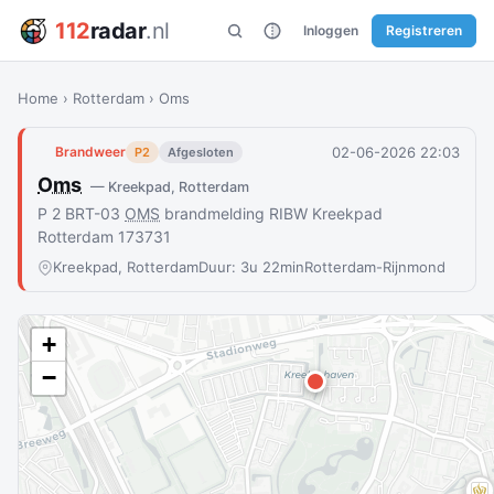
112
radar
.nl
Inloggen
Registreren
Home
›
Rotterdam
›
Oms
02-06-2026 22:03
Brandweer
P2
Afgesloten
Oms
— Kreekpad, Rotterdam
P 2 BRT-03
OMS
brandmelding RIBW Kreekpad
Rotterdam 173731
Kreekpad, Rotterdam
Duur: 3u 22min
Rotterdam-Rijnmond
+
−