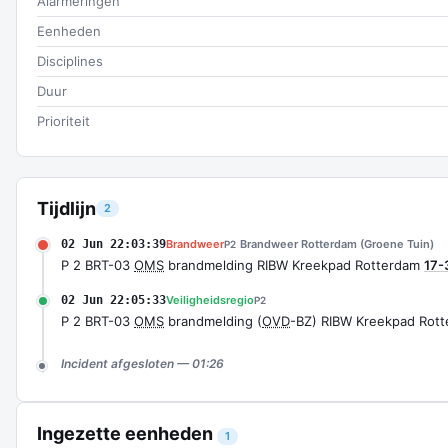
Alarmeringen
Eenheden
Disciplines
Duur
Prioriteit
Tijdlijn
2
02 Jun 22:03:39
Brandweer
Brandweer Rotterdam (Groene Tuin)
P2
P 2 BRT-03
OMS
brandmelding RIBW Kreekpad Rotterdam
17-
02 Jun 22:05:33
Veiligheidsregio
P2
P 2 BRT-03
OMS
brandmelding (
OVD
-BZ) RIBW Kreekpad Rot
Incident afgesloten — 01:26
Ingezette eenheden
1