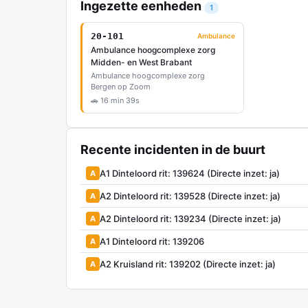
Ingezette eenheden
1
20-101
Ambulance
Ambulance hoogcomplexe zorg
Midden- en West Brabant
Ambulance hoogcomplexe zorg
Bergen op Zoom
🚗 16 min 39s
Recente incidenten in de buurt
A1 Dinteloord rit: 139624 (Directe inzet: ja)
A
A2 Dinteloord rit: 139528 (Directe inzet: ja)
A
A2 Dinteloord rit: 139234 (Directe inzet: ja)
A
A1 Dinteloord rit: 139206
A
A2 Kruisland rit: 139202 (Directe inzet: ja)
A