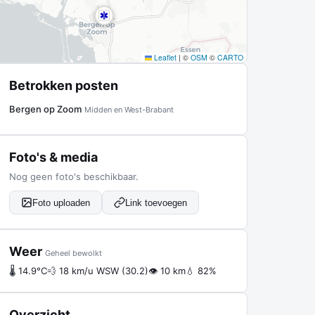
Leaflet
|
©
OSM
©
CARTO
Betrokken posten
Bergen op Zoom
Midden en West-Brabant
Foto's & media
Nog geen foto's beschikbaar.
Foto uploaden
Link toevoegen
Weer
Geheel bewolkt
🌡 14.9°C
💨 18 km/u WSW (30.2)
👁 10 km
💧 82%
Overzicht