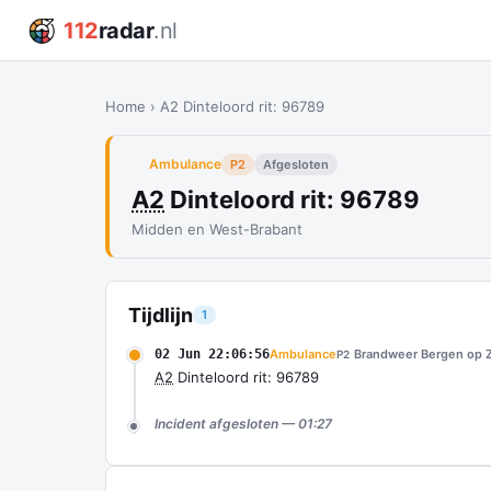
112
radar
.nl
Home
›
A2 Dinteloord rit: 96789
Ambulance
P2
Afgesloten
A2
Dinteloord rit: 96789
Midden en West-Brabant
Tijdlijn
1
02 Jun 22:06:56
Ambulance
Brandweer Bergen op Z
P2
A2
Dinteloord rit: 96789
Incident afgesloten — 01:27