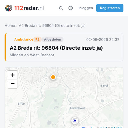
112
radar
.nl
Inloggen
Registreren
Home
›
A2 Breda rit: 96804 (Directe inzet: ja)
02-06-2026 22:37
Ambulance
P2
Afgesloten
A2
Breda rit: 96804 (Directe inzet: ja)
Midden en West-Brabant
+
−