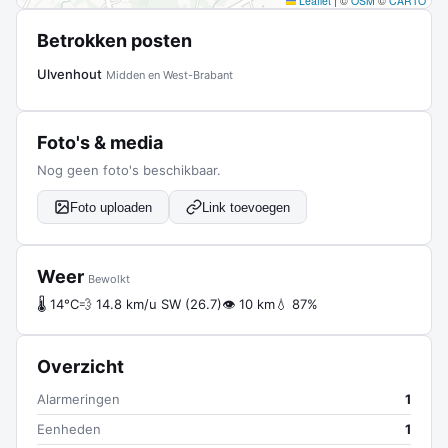
Leaflet
|
©
OSM
©
CARTO
Betrokken posten
Ulvenhout
Midden en West-Brabant
Foto's & media
Nog geen foto's beschikbaar.
Foto uploaden
Link toevoegen
Weer
Bewolkt
🌡 14°C
💨 14.8 km/u SW (26.7)
👁 10 km
💧 87%
Overzicht
Alarmeringen
1
Eenheden
1