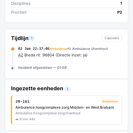
Disciplines
1
Prioriteit
P2
Tijdlijn
1
Capcodes
02 Jun 22:37:46
Ambulance
Ambulance Ulvenhout
P2
A2
Breda rit: 96804 (Directe inzet: ja)
Incident afgesloten — 01:58
Ingezette eenheden
1
20-161
Ambulance
Ambulance hoogcomplexe zorg Midden- en West Brabant
Ambulance hoogcomplexe zorg
Ulvenhout
🚗 9 min 44s