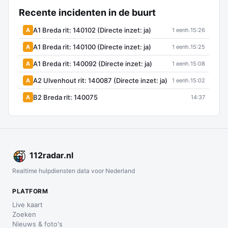
Recente incidenten in de buurt
A1 Breda rit: 140102 (Directe inzet: ja)
A
1 eenh.
15:26
A1 Breda rit: 140100 (Directe inzet: ja)
A
1 eenh.
15:25
A1 Breda rit: 140092 (Directe inzet: ja)
A
1 eenh.
15:08
A2 Ulvenhout rit: 140087 (Directe inzet: ja)
A
1 eenh.
15:02
B2 Breda rit: 140075
A
14:37
112
radar
.nl
Realtime hulpdiensten data voor Nederland
PLATFORM
Live kaart
Zoeken
Nieuws & foto's