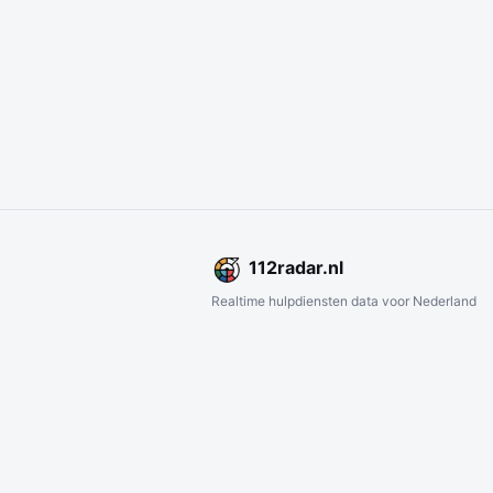
112
radar
.nl
Realtime hulpdiensten data voor Nederland