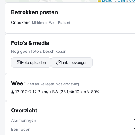
Leaflet
|
©
OSM
©
CA
Betrokken posten
Onbekend
Midden en West-Brabant
Foto's & media
Nog geen foto's beschikbaar.
Foto uploaden
Link toevoegen
Weer
Plaatselijke regen in de omgeving
🌡 13.9°C
💨 12.2 km/u SW (23.1)
👁 10 km
💧 89%
Overzicht
Alarmeringen
Eenheden