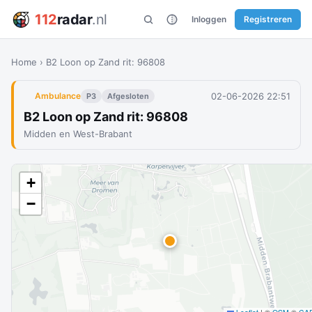
112
radar
.nl
Inloggen
Registreren
Home
›
B2 Loon op Zand rit: 96808
02-06-2026 22:51
Ambulance
P3
Afgesloten
B2 Loon op Zand rit: 96808
Midden en West-Brabant
+
−