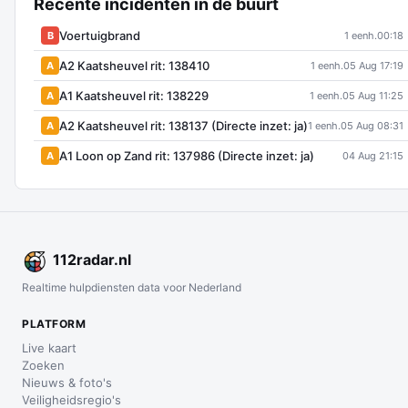
Recente incidenten in de buurt
Voertuigbrand
B
1 eenh.
00:18
A2 Kaatsheuvel rit: 138410
A
1 eenh.
05 Aug 17:19
A1 Kaatsheuvel rit: 138229
A
1 eenh.
05 Aug 11:25
A2 Kaatsheuvel rit: 138137 (Directe inzet: ja)
A
1 eenh.
05 Aug 08:31
A1 Loon op Zand rit: 137986 (Directe inzet: ja)
A
04 Aug 21:15
112
radar
.nl
Realtime hulpdiensten data voor Nederland
PLATFORM
Live kaart
Zoeken
Nieuws & foto's
Veiligheidsregio's