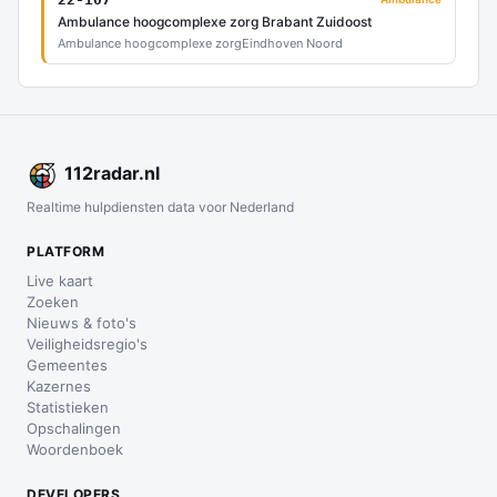
Ambulance hoogcomplexe zorg Brabant Zuidoost
Ambulance hoogcomplexe zorg
Eindhoven Noord
112
radar
.nl
Realtime hulpdiensten data voor Nederland
PLATFORM
Live kaart
Zoeken
Nieuws & foto's
Veiligheidsregio's
Gemeentes
Kazernes
Statistieken
Opschalingen
Woordenboek
DEVELOPERS