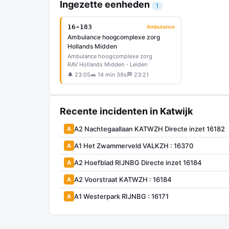
Ingezette eenheden
1
16-183
Ambulance
Ambulance hoogcomplexe zorg
Hollands Midden
Ambulance hoogcomplexe zorg
RAV Hollands Midden - Leiden
🔔 23:05
🚗 14 min 39s
🏁 23:21
Recente incidenten in Katwijk
A2 Nachtegaallaan KATWZH Directe inzet 16182
A
A1 Het Zwammerveld VALKZH : 16370
A
A2 Hoefblad RIJNBG Directe inzet 16184
A
A2 Voorstraat KATWZH : 16184
A
A1 Westerpark RIJNBG : 16171
A