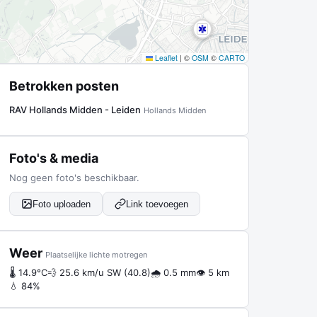
Leaflet
|
©
OSM
©
CARTO
Betrokken posten
RAV Hollands Midden - Leiden
Hollands Midden
Foto's & media
Nog geen foto's beschikbaar.
Foto uploaden
Link toevoegen
Weer
Plaatselijke lichte motregen
🌡 14.9°C
💨 25.6 km/u SW (40.8)
🌧 0.5 mm
👁 5 km
💧 84%