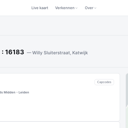
Live kaart
Verkennen
Over
 : 16183
— Willy Sluiterstraat, Katwijk
Capcodes
s Midden - Leiden