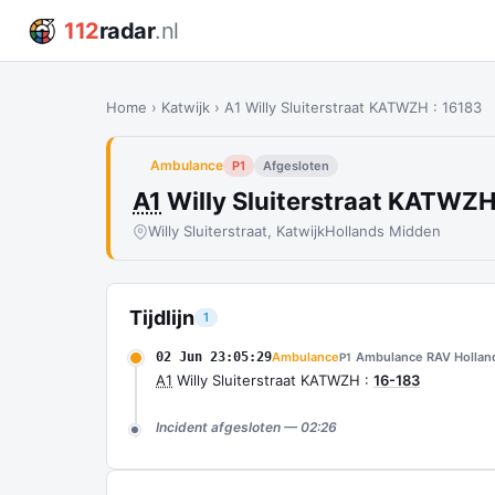
112
radar
.nl
Home
›
Katwijk
›
A1 Willy Sluiterstraat KATWZH : 16183
Ambulance
P1
Afgesloten
A1
Willy Sluiterstraat KATWZH
Willy Sluiterstraat, Katwijk
Hollands Midden
Tijdlijn
1
02 Jun 23:05:29
Ambulance
Ambulance RAV Holland
P1
A1
Willy Sluiterstraat KATWZH :
16-183
Incident afgesloten — 02:26