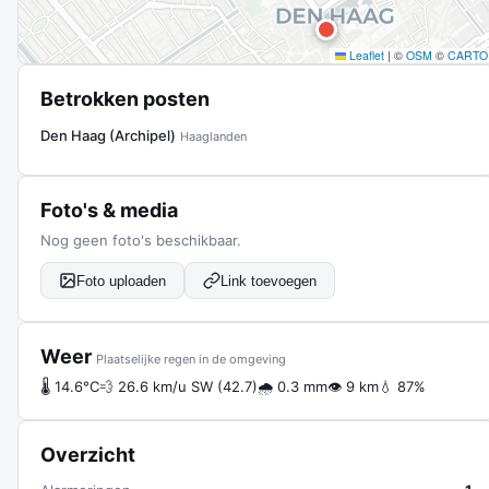
Leaflet
|
©
OSM
©
CARTO
Betrokken posten
Den Haag (Archipel)
Haaglanden
Foto's & media
Nog geen foto's beschikbaar.
Foto uploaden
Link toevoegen
Weer
Plaatselijke regen in de omgeving
🌡 14.6°C
💨 26.6 km/u SW (42.7)
🌧 0.3 mm
👁 9 km
💧 87%
Overzicht