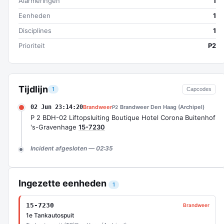
Alarmeringen
1
Eenheden
1
Disciplines
1
Prioriteit
P2
Tijdlijn
1
Capcodes
02 Jun 23:14:20
Brandweer
Brandweer Den Haag (Archipel)
P2
P 2 BDH-02 Liftopsluiting Boutique Hotel Corona Buitenhof
's-Gravenhage
15-7230
Incident afgesloten — 02:35
Ingezette eenheden
1
15-7230
Brandweer
1e Tankautospuit