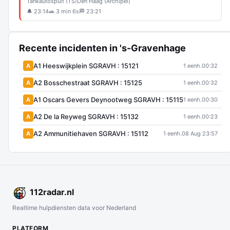
Tankautospuit (TS)
Den Haag (Archipel)
🔔 23:14
🚗 3 min 6s
🏁 23:21
Recente incidenten in 's-Gravenhage
A1 Heeswijkplein SGRAVH : 15121
A
1 eenh.
00:32
A2 Bosschestraat SGRAVH : 15125
A
1 eenh.
00:32
A1 Oscars Gevers Deynootweg SGRAVH : 15115
A
1 eenh.
00:30
A2 De la Reyweg SGRAVH : 15132
A
1 eenh.
00:23
A2 Ammunitiehaven SGRAVH : 15112
A
1 eenh.
08 Aug 23:57
112
radar
.nl
Realtime hulpdiensten data voor Nederland
PLATFORM