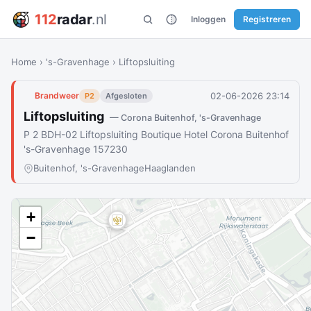
112
radar
.nl
Inloggen
Registreren
Home
›
's-Gravenhage
›
Liftopsluiting
02-06-2026 23:14
Brandweer
P2
Afgesloten
Liftopsluiting
— Corona Buitenhof, 's-Gravenhage
P 2 BDH-02 Liftopsluiting Boutique Hotel Corona Buitenhof
's-Gravenhage 157230
Buitenhof, 's-Gravenhage
Haaglanden
+
−