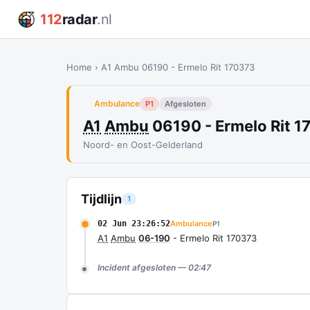
112
radar
.nl
Home
›
A1 Ambu 06190 - Ermelo Rit 170373
Ambulance
P1
Afgesloten
A1
Ambu
06190 - Ermelo Rit 
Noord- en Oost-Gelderland
Tijdlijn
1
02 Jun 23:26:52
Ambulance
P1
A1
Ambu
06-190
- Ermelo Rit 170373
Incident afgesloten — 02:47