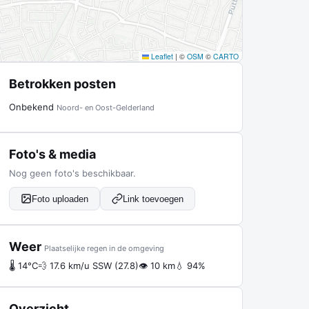
Leaflet
|
©
OSM
©
CARTO
Betrokken posten
Onbekend
Noord- en Oost-Gelderland
Foto's & media
Nog geen foto's beschikbaar.
Foto uploaden
Link toevoegen
Weer
Plaatselijke regen in de omgeving
🌡 14°C
💨 17.6 km/u SSW (27.8)
👁 10 km
💧 94%
Overzicht