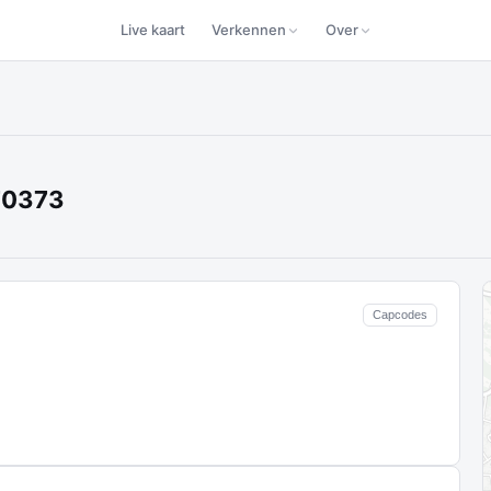
Live kaart
Verkennen
Over
170373
Capcodes