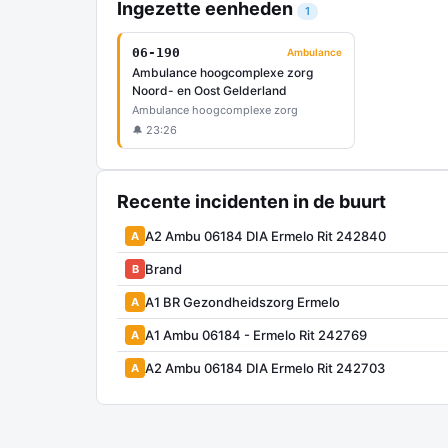
Ingezette eenheden
1
06-190
Ambulance
Ambulance hoogcomplexe zorg
Noord- en Oost Gelderland
Ambulance hoogcomplexe zorg
🔔 23:26
Recente incidenten in de buurt
A2 Ambu 06184 DIA Ermelo Rit 242840
A
Brand
B
A1 BR Gezondheidszorg Ermelo
A
A1 Ambu 06184 - Ermelo Rit 242769
A
A2 Ambu 06184 DIA Ermelo Rit 242703
A