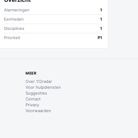
Alarmeringen
1
Eenheden
1
Disciplines
1
Prioriteit
P1
MEER
Over 112radar
Voor hulpdiensten
Suggesties
Contact
Privacy
Voorwaarden