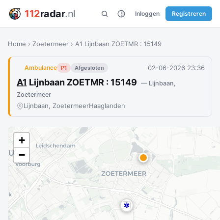
112
radar
.nl
Inloggen
Registreren
Home
›
Zoetermeer
›
A1 Lijnbaan ZOETMR : 15149
02-06-2026 23:36
Ambulance
P1
Afgesloten
A1
Lijnbaan ZOETMR : 15149
— Lijnbaan,
Zoetermeer
Lijnbaan, Zoetermeer
Haaglanden
+
−