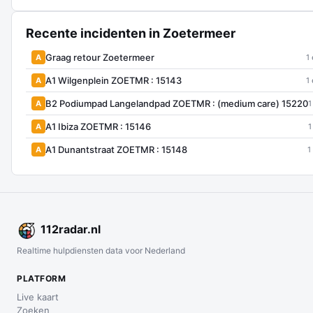
Recente incidenten in Zoetermeer
Graag retour Zoetermeer
A
1
A1 Wilgenplein ZOETMR : 15143
A
1
B2 Podiumpad Langelandpad ZOETMR : (medium care) 15220
A
1
A1 Ibiza ZOETMR : 15146
A
1
A1 Dunantstraat ZOETMR : 15148
A
1
112
radar
.nl
Realtime hulpdiensten data voor Nederland
PLATFORM
Live kaart
Zoeken