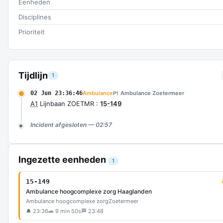
Eenheden
Disciplines
Prioriteit
Tijdlijn
1
02 Jun 23:36:46
Ambulance
Ambulance Zoetermeer
P1
A1
Lijnbaan ZOETMR :
15-149
Incident afgesloten — 02:57
Ingezette eenheden
1
15-149
Ambulance hoogcomplexe zorg Haaglanden
Ambulance hoogcomplexe zorg
Zoetermeer
🔔 23:36
🚗 9 min 50s
🏁 23:48