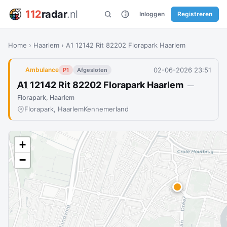
112
radar
.nl
Inloggen
Registreren
Home
›
Haarlem
›
A1 12142 Rit 82202 Florapark Haarlem
02-06-2026 23:51
Ambulance
P1
Afgesloten
A1
12142 Rit 82202 Florapark Haarlem
—
Florapark, Haarlem
Florapark, Haarlem
Kennemerland
+
−