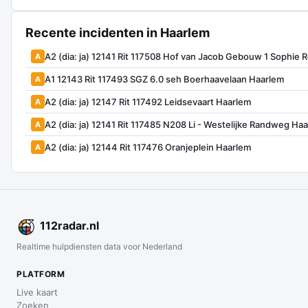
Recente incidenten in Haarlem
A2 (dia: ja) 12141 Rit 117508 Hof van Jacob Gebouw 1 Sophie
A
A1 12143 Rit 117493 SGZ 6.0 seh Boerhaavelaan Haarlem
A
A2 (dia: ja) 12147 Rit 117492 Leidsevaart Haarlem
A
A2 (dia: ja) 12141 Rit 117485 N208 Li - Westelijke Randweg Ha
A
A2 (dia: ja) 12144 Rit 117476 Oranjeplein Haarlem
A
112
radar
.nl
Realtime hulpdiensten data voor Nederland
PLATFORM
Live kaart
Zoeken