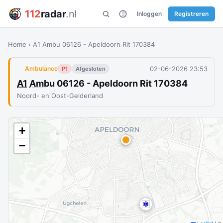
112
radar
.nl
Inloggen
Registreren
Home
›
A1 Ambu 06126 - Apeldoorn Rit 170384
02-06-2026 23:53
Ambulance
P1
Afgesloten
A1
Ambu
06126 - Apeldoorn Rit 170384
Noord- en Oost-Gelderland
+
−