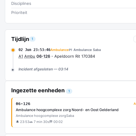
Disciplines
Prioriteit
Tijdlijn
1
02 Jun 23:53:46
Ambulance
Ambulance Saba
P1
A1
Ambu
06-126
- Apeldoorn Rit 170384
Incident afgesloten — 03:14
Ingezette eenheden
1
06-126
A
Ambulance hoogcomplexe zorg Noord- en Oost Gelderland
Ambulance hoogcomplexe zorg
Saba
🔔 23:53
🚗 7 min 30s
🏁 00:02