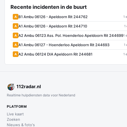
Recente incidenten in de buurt
B1 Ambu 06126 - Apeldoorn Rit 244762
A
1 
A1 Ambu 06126 - Apeldoorn Rit 244710
A
1
A2 Ambu 06123 Ass. Pol. Hoenderloo Apeldoorn Rit 244699
A
1 
A1 Ambu 06127 - Hoenderloo Apeldoorn Rit 244693
A
1 
A2 Ambu 06124 DIA Apeldoorn Rit 244681
A
1 
112
radar
.nl
Realtime hulpdiensten data voor Nederland
PLATFORM
Live kaart
Zoeken
Nieuws & foto's