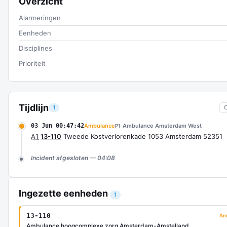
Overzicht
Alarmeringen
Eenheden
Disciplines
Prioriteit
Tijdlijn
1
03 Jun 00:47:42
Ambulance
Ambulance Amsterdam West
P1
A1
13-110
Tweede Kostverlorenkade 1053 Amsterdam 52351
Incident afgesloten — 04:08
Ingezette eenheden
1
13-110
Am
Ambulance hoogcomplexe zorg Amsterdam-Amstelland