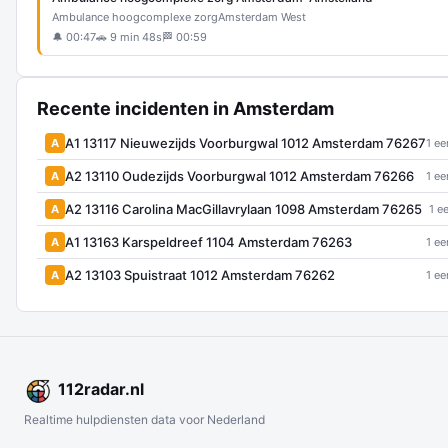
Ambulance hoogcomplexe zorg
Amsterdam West
🔔 00:47
🚗 9 min 48s
🏁 00:59
Recente incidenten in Amsterdam
A1 13117 Nieuwezijds Voorburgwal 1012 Amsterdam 76267
A
1 ee
A2 13110 Oudezijds Voorburgwal 1012 Amsterdam 76266
A
1 ee
A2 13116 Carolina MacGillavrylaan 1098 Amsterdam 76265
A
1 e
A1 13163 Karspeldreef 1104 Amsterdam 76263
A
1 ee
A2 13103 Spuistraat 1012 Amsterdam 76262
A
1 ee
112
radar
.nl
Realtime hulpdiensten data voor Nederland