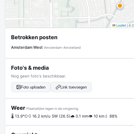
Leaflet
|
©
Betrokken posten
Amsterdam West
Amsterdam-Amstelland
Foto's & media
Nog geen foto's beschikbaar.
Foto uploaden
Link toevoegen
Weer
Plaatselijke regen in de omgeving
🌡 13.9°C
💨 16.2 km/u SW (26.5)
🌧 0.1 mm
👁 10 km
💧 88%