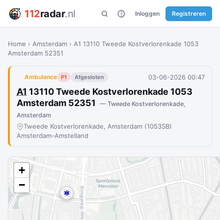
112
radar
.nl
Inloggen
Registreren
Home
›
Amsterdam
›
A1 13110 Tweede Kostverlorenkade 1053
Amsterdam 52351
03-06-2026 00:47
Ambulance
P1
Afgesloten
A1
13110 Tweede Kostverlorenkade 1053
Amsterdam 52351
— Tweede Kostverlorenkade,
Amsterdam
Tweede Kostverlorenkade, Amsterdam (1053SB)
Amsterdam-Amstelland
+
−