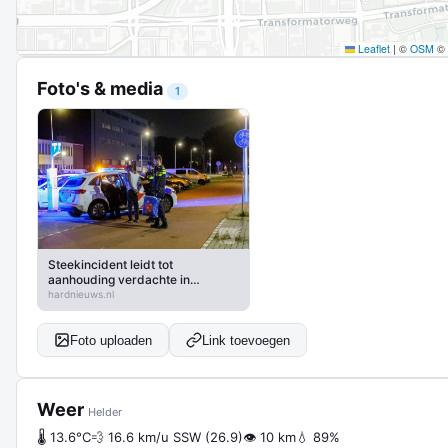
Leaflet
|
©
OSM
©
Foto's & media
1
Steekincident leidt tot
aanhouding verdachte in
Amsterdam
hardnieuws.nl
Foto uploaden
Link toevoegen
Weer
Helder
🌡 13.6°C
💨 16.6 km/u SSW (26.9)
👁 10 km
💧 89%