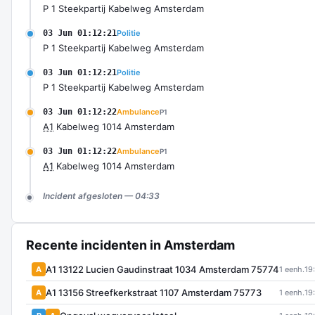
P 1 Steekpartij Kabelweg Amsterdam
03 Jun 01:12:21
Politie
P 1 Steekpartij Kabelweg Amsterdam
03 Jun 01:12:21
Politie
P 1 Steekpartij Kabelweg Amsterdam
03 Jun 01:12:22
Ambulance
P1
A1
Kabelweg 1014 Amsterdam
03 Jun 01:12:22
Ambulance
P1
A1
Kabelweg 1014 Amsterdam
Incident afgesloten — 04:33
Recente incidenten in Amsterdam
A1 13122 Lucien Gaudinstraat 1034 Amsterdam 75774
A
1 eenh.
19
A1 13156 Streefkerkstraat 1107 Amsterdam 75773
A
1 eenh.
19