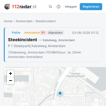
112
radar
.nl
Inloggen
Registreren
Home
›
Amsterdam
›
Steekincident
03-06-2026 01:12
Politie
Ambulance
P1
Afgesloten
Steekincident
— Kabelweg, Amsterdam
P 1 Steekpartij Kabelweg Amsterdam
Kabelweg, Amsterdam (1014BA)
Duur: 3u 20min
Amsterdam-Amstelland
+
−