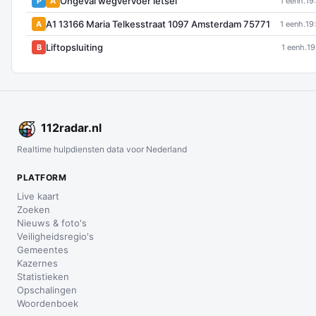
Ongeval wegvervoer letsel
P
A
1 eenh.
19
A1 13166 Maria Telkesstraat 1097 Amsterdam 75771
A
1 eenh.
19
Liftopsluiting
B
1 eenh.
19
112
radar
.nl
Realtime hulpdiensten data voor Nederland
PLATFORM
Live kaart
Zoeken
Nieuws & foto's
Veiligheidsregio's
Gemeentes
Kazernes
Statistieken
Opschalingen
Woordenboek