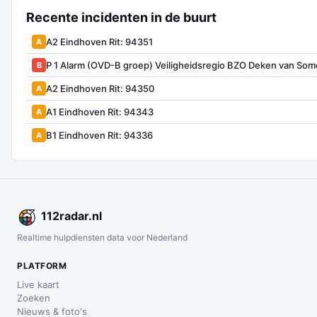
Recente incidenten in de buurt
A2 Eindhoven Rit: 94351
A
P 1 Alarm (OVD-B groep) Veiligheidsregio BZO Deken van Som
B
A2 Eindhoven Rit: 94350
A
A1 Eindhoven Rit: 94343
A
B1 Eindhoven Rit: 94336
A
112
radar
.nl
Realtime hulpdiensten data voor Nederland
PLATFORM
Live kaart
Zoeken
Nieuws & foto's