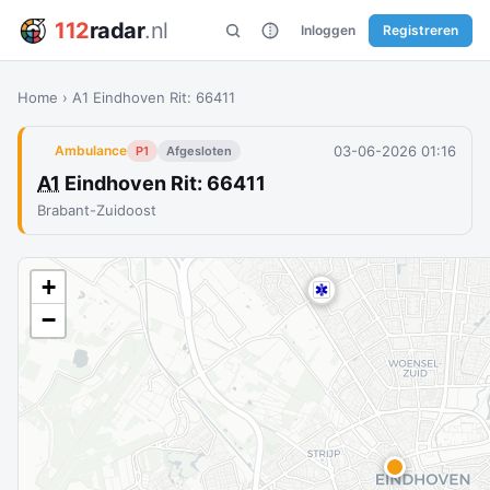
112
radar
.nl
Inloggen
Registreren
Home
›
A1 Eindhoven Rit: 66411
03-06-2026 01:16
Ambulance
P1
Afgesloten
A1
Eindhoven Rit: 66411
Brabant-Zuidoost
+
−