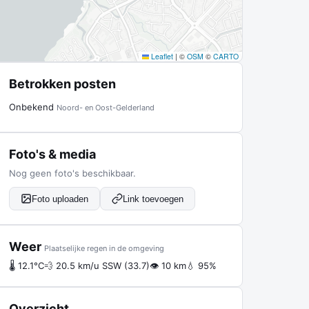
Leaflet
|
©
OSM
©
CARTO
Betrokken posten
Onbekend
Noord- en Oost-Gelderland
Foto's & media
Nog geen foto's beschikbaar.
Foto uploaden
Link toevoegen
Weer
Plaatselijke regen in de omgeving
🌡 12.1°C
💨 20.5 km/u SSW (33.7)
👁 10 km
💧 95%
Overzicht