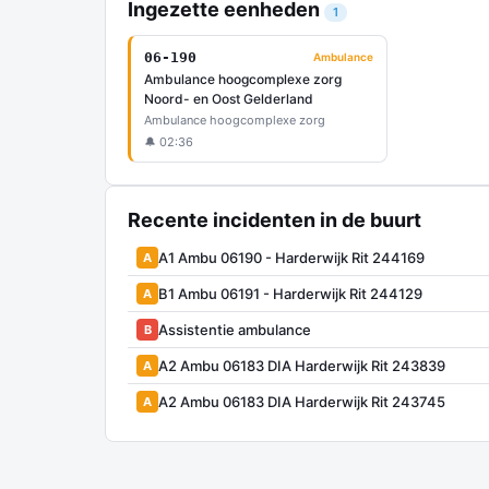
Ingezette eenheden
1
06-190
Ambulance
Ambulance hoogcomplexe zorg
Noord- en Oost Gelderland
Ambulance hoogcomplexe zorg
🔔 02:36
Recente incidenten in de buurt
A1 Ambu 06190 - Harderwijk Rit 244169
A
B1 Ambu 06191 - Harderwijk Rit 244129
A
Assistentie ambulance
B
A2 Ambu 06183 DIA Harderwijk Rit 243839
A
A2 Ambu 06183 DIA Harderwijk Rit 243745
A