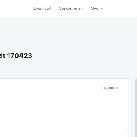
Live kaart
Verkennen
Over
Rit 170423
Capcodes