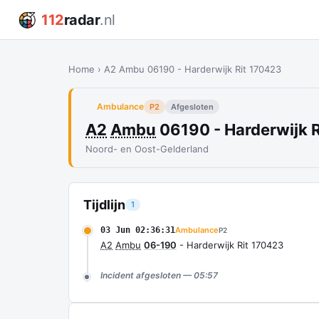
112
radar
.nl
Home
›
A2 Ambu 06190 - Harderwijk Rit 170423
Ambulance
P2
Afgesloten
A2
Ambu
06190 - Harderwijk 
Noord- en Oost-Gelderland
Tijdlijn
1
03 Jun 02:36:31
Ambulance
P2
A2
Ambu
06-190
- Harderwijk Rit 170423
Incident afgesloten — 05:57