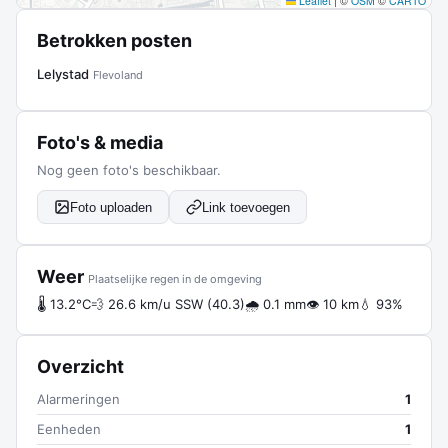
Leaflet
|
©
OSM
©
CARTO
Betrokken posten
Lelystad
Flevoland
Foto's & media
Nog geen foto's beschikbaar.
Foto uploaden
Link toevoegen
Weer
Plaatselijke regen in de omgeving
🌡 13.2°C
💨 26.6 km/u SSW (40.3)
🌧 0.1 mm
👁 10 km
💧 93%
Overzicht
Alarmeringen
1
Eenheden
1