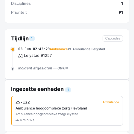
Disciplines
1
Prioriteit
P1
Tijdlijn
1
Capcodes
03 Jun 02:43:29
Ambulance
Ambulance Lelystad
P1
A1
Lelystad 91257
Incident afgesloten — 06:04
Ingezette eenheden
1
25-122
Ambulance
Ambulance hoogcomplexe zorg Flevoland
Ambulance hoogcomplexe zorg
Lelystad
🚗 4 min 17s