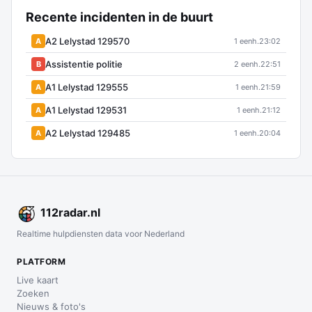
Recente incidenten in de buurt
A2 Lelystad 129570
A
1 eenh.
23:02
Assistentie politie
B
2 eenh.
22:51
A1 Lelystad 129555
A
1 eenh.
21:59
A1 Lelystad 129531
A
1 eenh.
21:12
A2 Lelystad 129485
A
1 eenh.
20:04
112
radar
.nl
Realtime hulpdiensten data voor Nederland
PLATFORM
Live kaart
Zoeken
Nieuws & foto's