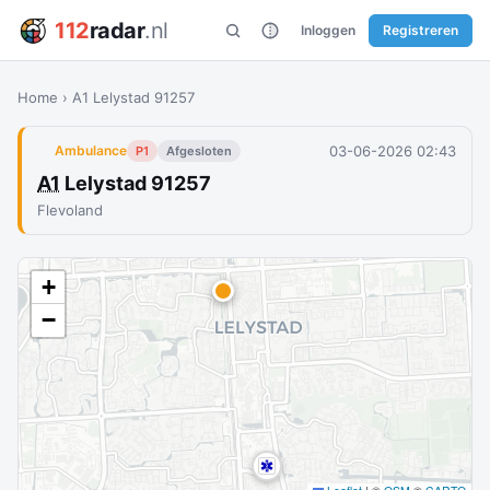
112
radar
.nl
Inloggen
Registreren
Home
›
A1 Lelystad 91257
03-06-2026 02:43
Ambulance
P1
Afgesloten
A1
Lelystad 91257
Flevoland
+
−