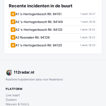
Recente incidenten in de buurt
A1 's-Hertogenbosch Rit: 94151
A
1 eenh.
19:27
A2 's-Hertogenbosch Rit: 94149
A
1 eenh.
19:19
A2 's-Hertogenbosch Rit: 94132
A
1 eenh.
18:42
A2 Rosmalen Rit: 94126
A
1 eenh.
18:22
A1 's-Hertogenbosch Rit: 94125
A
1 eenh.
18:20
112
radar
.nl
Realtime hulpdiensten data voor Nederland
PLATFORM
Live kaart
Zoeken
Nieuws & foto's