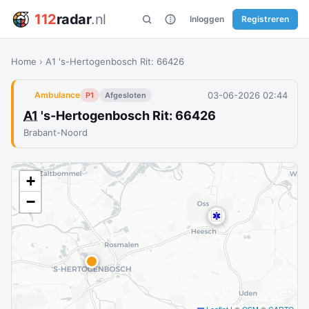
112
radar
.nl
Inloggen
Registreren
Home
›
A1 's-Hertogenbosch Rit: 66426
03-06-2026 02:44
Ambulance
P1
Afgesloten
A1
's-Hertogenbosch Rit: 66426
Brabant-Noord
+
−