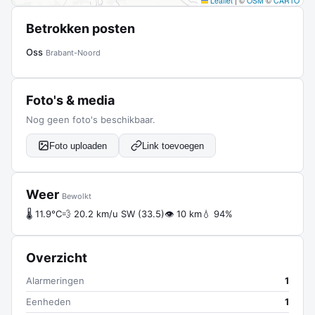
Leaflet
|
©
OSM
©
CARTO
Betrokken posten
Oss
Brabant-Noord
Foto's & media
Nog geen foto's beschikbaar.
Foto uploaden
Link toevoegen
Weer
Bewolkt
🌡 11.9°C
💨 20.2 km/u SW (33.5)
👁 10 km
💧 94%
Overzicht
Alarmeringen
1
Eenheden
1