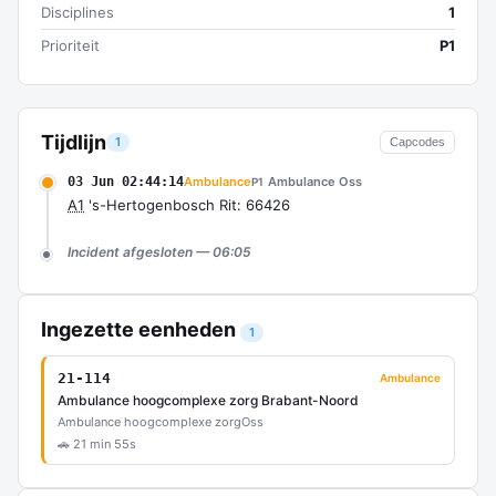
Disciplines
1
Prioriteit
P1
Tijdlijn
1
Capcodes
03 Jun 02:44:14
Ambulance
Ambulance Oss
P1
A1
's-Hertogenbosch Rit: 66426
Incident afgesloten — 06:05
Ingezette eenheden
1
21-114
Ambulance
Ambulance hoogcomplexe zorg Brabant-Noord
Ambulance hoogcomplexe zorg
Oss
🚗 21 min 55s